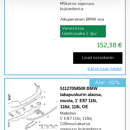
M5katso sopivuus
lisätiedoista
Alkuperäinen BMW osa
Varastossa,
toimitusaika 1-3pv
152,38
€
Lisää ostoskoriin
Katso osan tiedot
Ale! -20%
51127058508 BMW
takapuskurin alaosa,
musta, 1′ E87 116i,
118d, 118i, OE
Malleihin
1' E87 116i, 118d,
118imustakatso
sopivuus lisätiedoista