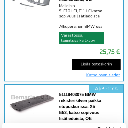
Malleihin
5' F10 LCI, F11 LCIkatso
sopivuus lisätiedoista
Alkuperäinen BMW osa
Varastossa,
toimitusaika 1-3pv
25,75
€
Lisää ostoskoriin
Katso osan tiedot
Ale! -15%
51118403075 BMW
rekisterikilven paikka
etupuskurissa, X5
E53, katso sopivuus
lisätiedoista, OE
Malleihin