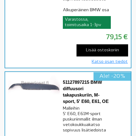
Alkuperäinen BMW osa
Varastossa,
toimitusaika 1-3pv
79,15
€
Lisää ostoskoriin
Katso osan tiedot
Ale! -20%
51127897215 BMW
diffuusori
takapuskuriin, M-
sport, 5′ E60, E61, OE
Malleihin
5' E60, E61M-sport
puskuriinmallit ilman
vetokoukkuakatso
sopivuus lisätiedoista