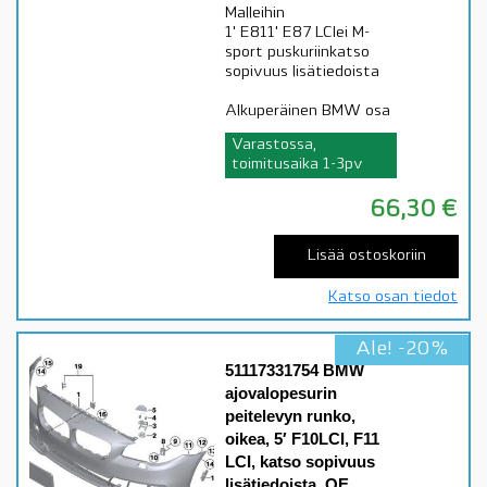
Malleihin
1' E811' E87 LCIei M-
sport puskuriinkatso
sopivuus lisätiedoista
Alkuperäinen BMW osa
Varastossa,
toimitusaika 1-3pv
66,30
€
Lisää ostoskoriin
Katso osan tiedot
Ale! -20%
51117331754 BMW
ajovalopesurin
peitelevyn runko,
oikea, 5′ F10LCI, F11
LCI, katso sopivuus
lisätiedoista, OE