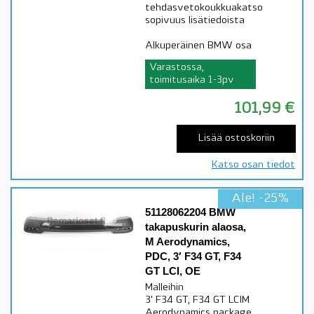
tehdasvetokoukkuakatso
sopivuus lisätiedoista
Alkuperäinen BMW osa
Varastossa,
toimitusaika 1-3pv
101,99
€
Lisää ostoskoriin
Katso osan tiedot
Ale! -25%
51128062204 BMW
takapuskurin alaosa,
M Aerodynamics,
PDC, 3′ F34 GT, F34
GT LCI, OE
Malleihin
3' F34 GT, F34 GT LCIM
Aerodynamics package,