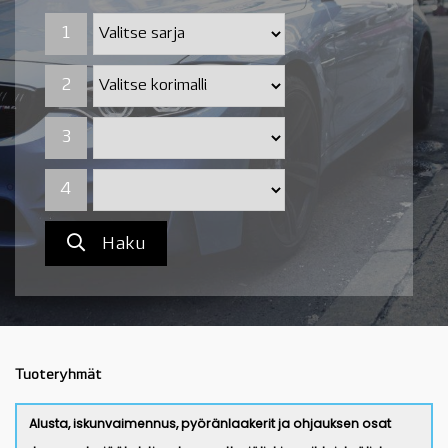
1
1
2
2
3
4
Haku
Tuoteryhmät
Alusta, iskunvaimennus, pyöränlaakerit ja ohjauksen osat