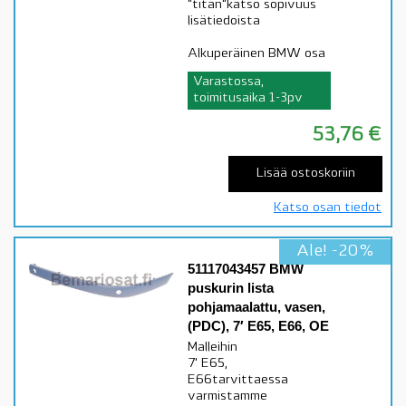
"titan"katso sopivuus
lisätiedoista
Alkuperäinen BMW osa
Varastossa,
toimitusaika 1-3pv
53,76
€
Lisää ostoskoriin
Katso osan tiedot
Ale! -20%
51117043457 BMW
puskurin lista
pohjamaalattu, vasen,
(PDC), 7′ E65, E66, OE
Malleihin
7' E65,
E66tarvittaessa
varmistamme