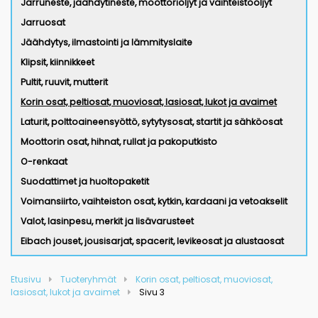
Jarruneste, jäähdytineste, moottoriöljyt ja vaihteistoöljyt
Jarruosat
Jäähdytys, ilmastointi ja lämmityslaite
Klipsit, kiinnikkeet
Pultit, ruuvit, mutterit
Korin osat, peltiosat, muoviosat, lasiosat, lukot ja avaimet
Laturit, polttoaineensyöttö, sytytysosat, startit ja sähköosat
Moottorin osat, hihnat, rullat ja pakoputkisto
O-renkaat
Suodattimet ja huoltopaketit
Voimansiirto, vaihteiston osat, kytkin, kardaani ja vetoakselit
Valot, lasinpesu, merkit ja lisävarusteet
Eibach jouset, jousisarjat, spacerit, levikeosat ja alustaosat
Etusivu
Tuoteryhmät
Korin osat, peltiosat, muoviosat,
lasiosat, lukot ja avaimet
Sivu 3