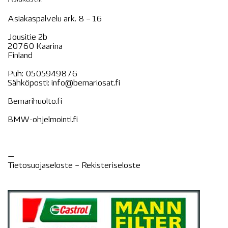
Asiakaspalvelu ark. 8 – 16
Jousitie 2b
20760 Kaarina
Finland
Puh:
0505949876
Sähköposti:
info@bemariosat.fi
Bemarihuolto.fi
BMW-ohjelmointi.fi
—
Tietosuojaseloste –
Rekisteri
seloste