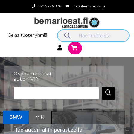
Skip
050 5949876
info@bemariosat.fi
to
content
Selaa tuoteryhmiä
Osanumero tai
auton VIN
BMW
MINI
Hae automallin perusteella