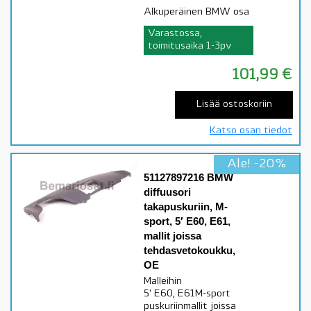
Alkuperäinen BMW osa
Varastossa,
toimitusaika 1-3pv
101,99
€
Lisää ostoskoriin
Katso osan tiedot
Ale! -20%
51127897216 BMW
diffuusori
takapuskuriin, M-
sport, 5′ E60, E61,
mallit joissa
tehdasvetokoukku,
OE
Malleihin
5' E60, E61M-sport
puskuriinmallit joissa