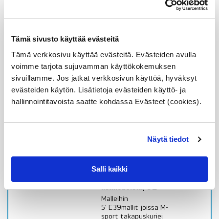
X5 E53ei 4,8iskatso
sopivuus lisätiedoista
Alkuperäinen BMW osa
Tämä sivusto käyttää evästeitä
Varastossa,
Tämä verkkosivu käyttää evästeitä. Evästeiden avulla
toimitusaika 1-3pv
voimme tarjota sujuvamman käyttökokemuksen
49,60
€
sivuillamme. Jos jatkat verkkosivun käyttöä, hyväksyt
evästeiden käytön. Lisätietoja evästeiden käyttö- ja
Lisää ostoskoriin
hallinnointitavoista saatte kohdassa Evästeet (cookies).
Katso osan tiedot
Ale! -30%
Näytä tiedot
51122695498 BMW
diffuusori M-sport
takapuskuriin, 5′ E39,
Salli kaikki
katso sopivuus
lisätiedoista, OE
Malleihin
5' E39mallit joissa M-
sport takapuskuriei