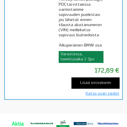
PDCtarvittaessa
varmistamme
sopivuuden puolestasi
jos lähetät ennen
tilausta alustanumeron
(VIN) meillekatso
sopivuus lisätiedoista
Alkuperäinen BMW osa
Varastossa,
toimitusaika 1-3pv
172,89
€
Lisää ostoskoriin
Katso osan tiedot