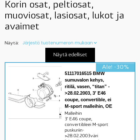
Korin osat, peltiosat,
muoviosat, lasiosat, lukot ja
avaimet
Näytä:
Näytä edelliset
Ale! -30%
51117016515 BMW
sumuvalon kehys,
ritilä, vasen, “titan” -
>28.02.2003, 3′ E46
coupe, convertible, ei
M-sport malleihin, OE
Malleihin
3' E46 coupe,
convertibleei M-sport
puskuriin-
>28.02.2003väri