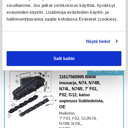
sivuillamme. Jos jatkat verkkosivun käyttöä, hyväksyt
Alkuperäinen BMW osa
evästeiden käytön. Lisätietoja evästeiden käyttö- ja
Varastossa,
hallinnointitavoista saatte kohdassa Evästeet (cookies).
toimitusaika 1-3pv
609,09
€
Näytä tiedot
Lisää ostoskoriin
Katso osan tiedot
Salli kaikki
Ale! -60%
11617560995 BMW
imusarja, N74, N74B,
N74L, N74R, 7′ F01,
F02, G12, katso
sopivuus lisätiedoista,
OE
Malleihin
7' F01, F02, G12N74,
N74B, N74L,