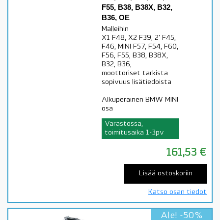
F55, B38, B38X, B32,
B36, OE
Malleihin
X1 F48, X2 F39, 2' F45,
F46, MINI F57, F54, F60,
F56, F55, B38, B38X,
B32, B36,
moottoriset tarkista
sopivuus lisätiedoista
Alkuperäinen BMW MINI
osa
Varastossa,
toimitusaika 1-3pv
161,53
€
Lisää ostoskoriin
Katso osan tiedot
Ale! -50%