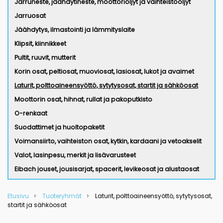
Jarruneste, jäähdytineste, moottoriöljyt ja vaihteistoöljyt
Jarruosat
Jäähdytys, ilmastointi ja lämmityslaite
Klipsit, kiinnikkeet
Pultit, ruuvit, mutterit
Korin osat, peltiosat, muoviosat, lasiosat, lukot ja avaimet
Laturit, polttoaineensyöttö, sytytysosat, startit ja sähköosat
Moottorin osat, hihnat, rullat ja pakoputkisto
O-renkaat
Suodattimet ja huoltopaketit
Voimansiirto, vaihteiston osat, kytkin, kardaani ja vetoakselit
Valot, lasinpesu, merkit ja lisävarusteet
Eibach jouset, jousisarjat, spacerit, levikeosat ja alustaosat
Etusivu
Tuoteryhmät
Laturit, polttoaineensyöttö, sytytysosat,
startit ja sähköosat