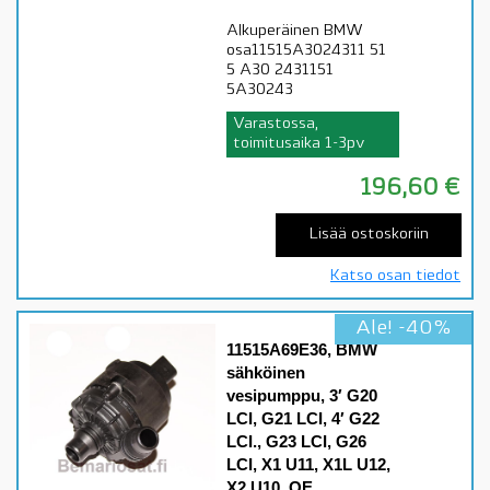
Alkuperäinen BMW
osa11515A3024311 51
5 A30 2431151
5A30243
Varastossa,
toimitusaika 1-3pv
196,60
€
Lisää ostoskoriin
Katso osan tiedot
Ale! -40%
11515A69E36, BMW
sähköinen
vesipumppu, 3′ G20
LCI, G21 LCI, 4′ G22
LCI., G23 LCI, G26
LCI, X1 U11, X1L U12,
X2 U10, OE