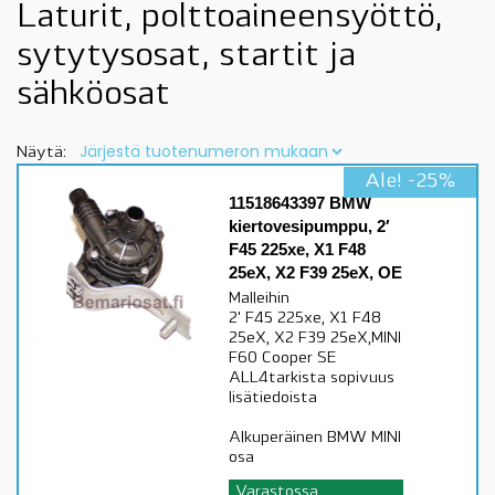
Laturit, polttoaineensyöttö,
sytytysosat, startit ja
sähköosat
Näytä:
Ale! -25%
11518643397 BMW
kiertovesipumppu, 2′
F45 225xe, X1 F48
25eX, X2 F39 25eX, OE
Malleihin
2' F45 225xe, X1 F48
25eX, X2 F39 25eX,MINI
F60 Cooper SE
ALL4tarkista sopivuus
lisätiedoista
Alkuperäinen BMW MINI
osa
Varastossa,