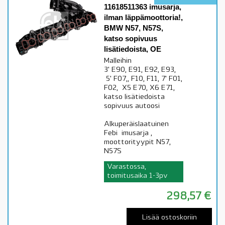
11618511363 imusarja,
ilman läppämoottoria!,
BMW N57, N57S,
katso sopivuus
lisätiedoista, OE
Malleihin
3' E90, E91, E92, E93,
5' F07,, F10, F11, 7' F01,
F02, X5 E70, X6 E71,
katso lisätiedoista
sopivuus autoosi
Alkuperäislaatuinen
Febi imusarja ,
moottorityypit N57,
N57S
Varastossa,
toimitusaika 1-3pv
298,57
€
Lisää ostoskoriin