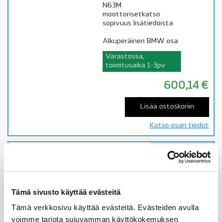
N63M
moottorisetkatso
sopivuus lisätiedoista
Alkuperäinen BMW osa
Varastossa,
toimitusaika 1-3pv
600,14
€
Lisää ostoskoriin
Katso osan tiedot
Ale! -60%
11617547644 BMW
imusarja N45, 3′ E90
320si, katso sopivuus
lisätiedoista, OE
Tämä sivusto käyttää evästeitä
Malleihin
Tämä verkkosivu käyttää evästeitä. Evästeiden avulla
3' E90 320siN45katso
voimme tarjota sujuvamman käyttökokemuksen
sopivuus lisätiedoista