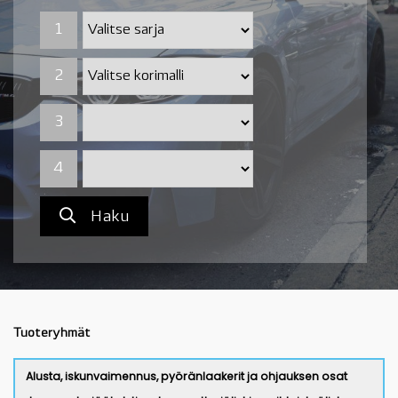
1
1
2
2
3
4
Haku
Tuoteryhmät
Alusta, iskunvaimennus, pyöränlaakerit ja ohjauksen osat