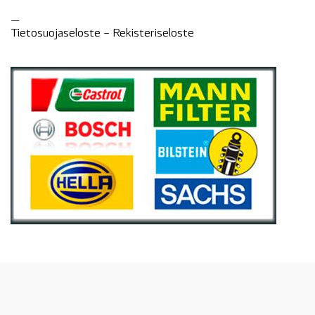
—
Tietosuojaseloste –
Rekisteri
seloste