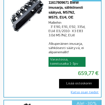
11617809671 BMW
imusarja, sähköisesti
säätyvä, M57N2,
M57S, EU4, OE
Malleihin
3' E90, E91, E92, 335d,
EU4 03/2010- X3 E83
3.0d M57N2, EU4
Alkuperäinen imusarja,
sähköisesti säätyvä, ei
alipainemallit!
Varastossa,
toimitusaika 1-3pv
659,77
€
Lisää ostoskoriin
Katso osan tiedot
Ale! -30%