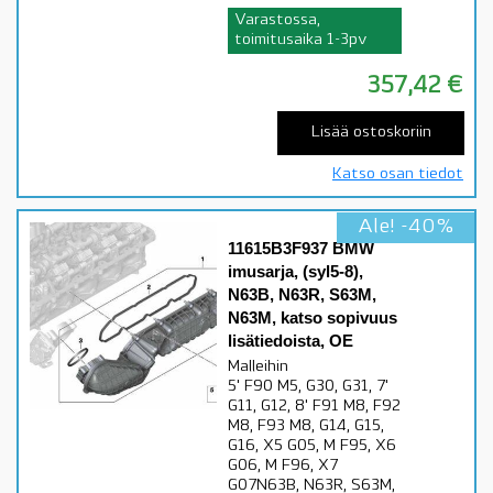
Varastossa,
toimitusaika 1-3pv
357,42
€
Lisää ostoskoriin
Katso osan tiedot
Ale! -40%
11615B3F937 BMW
imusarja, (syl5-8),
N63B, N63R, S63M,
N63M, katso sopivuus
lisätiedoista, OE
Malleihin
5' F90 M5, G30, G31, 7'
G11, G12, 8' F91 M8, F92
M8, F93 M8, G14, G15,
G16, X5 G05, M F95, X6
G06, M F96, X7
G07N63B, N63R, S63M,