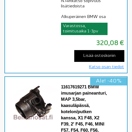
N74Rkatso sopivuus
lisätiedoista
Alkuperäinen BMW osa
Varastossa,
toimitusaika 1-3pv
320,08
€
Lisää ostoskoriin
Katso osan tiedot
Ale! -40%
11617619271 BMW
imusarjan paineanturi,
MAP 3,5bar,
kaasuläpässä,
kotelon/putken
kanssa, X1 F48, X2
F39, 2′ F45, F46, MINI
F57, F54, F60, F56,