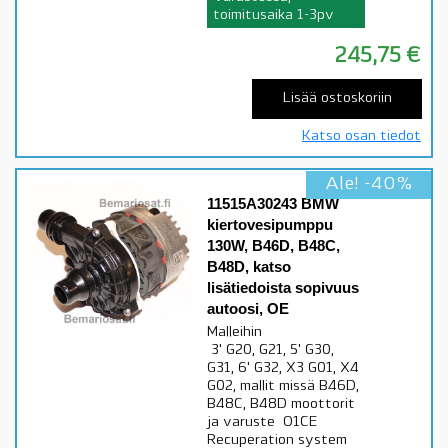
toimitusaika 1-3pv
245,75
€
Lisää ostoskoriin
Katso osan tiedot
Ale! -40%
11515A30243 BMW
kiertovesipumppu
130W, B46D, B48C,
B48D, katso
lisätiedoista sopivuus
autoosi, OE
Malleihin
3' G20, G21, 5' G30,
G31, 6' G32, X3 G01, X4
G02, mallit missä B46D,
B48C, B48D moottorit
ja varuste O1CE
Recuperation system