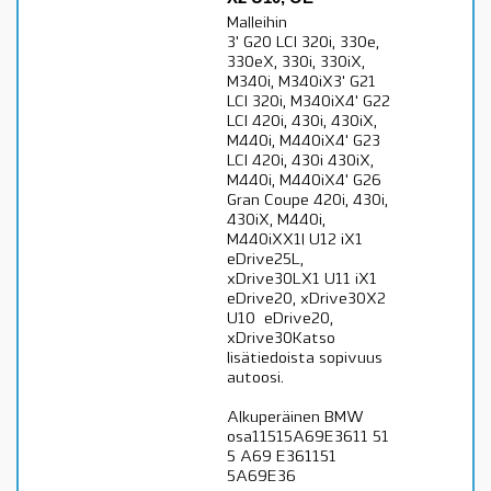
Malleihin
3' G20 LCI 320i, 330e,
330eX, 330i, 330iX,
M340i, M340iX3' G21
LCI 320i, M340iX4' G22
LCI 420i, 430i, 430iX,
M440i, M440iX4' G23
LCI 420i, 430i 430iX,
M440i, M440iX4' G26
Gran Coupe 420i, 430i,
430iX, M440i,
M440iXX1l U12 iX1
eDrive25L,
xDrive30LX1 U11 iX1
eDrive20, xDrive30X2
U10 eDrive20,
xDrive30Katso
lisätiedoista sopivuus
autoosi.
Alkuperäinen BMW
osa11515A69E3611 51
5 A69 E361151
5A69E36