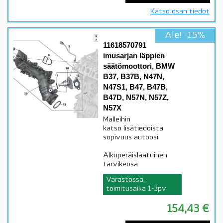
Katso osan tiedot
Ale! -15%
11618570791
imusarjan läppien
säätömoottori, BMW
B37, B37B, N47N,
N47S1, B47, B47B,
B47D, N57N, N57Z,
N57X
Malleihin
katso lisätiedoista
sopivuus autoosi
Alkuperäislaatuinen
tarvikeosa
Varastossa,
toimitusaika 1-3pv
154,43
€