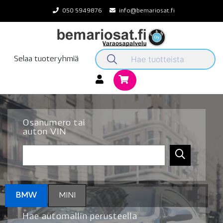
Skip
050 5949876
info@bemariosat.fi
to
content
Selaa tuoteryhmiä
Osanumero tai
auton VIN
BMW
MINI
Hae automallin perusteella