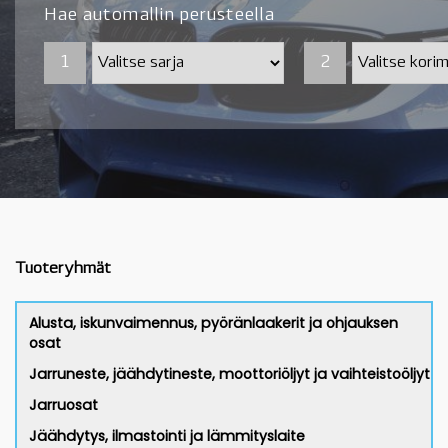
Hae automallin perusteella
1
1
2
2
Tuoteryhmät
Alusta, iskunvaimennus, pyöränlaakerit ja ohjauksen
osat
Jarruneste, jäähdytineste, moottoriöljyt ja vaihteistoöljyt
Jarruosat
Jäähdytys, ilmastointi ja lämmityslaite