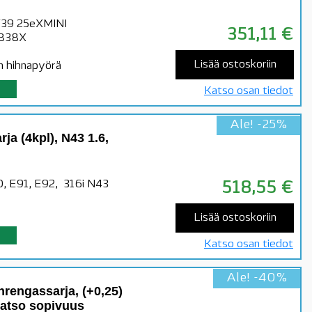
F39 25eXMINI
351,11
€
 B38X
Lisää ostoskoriin
n hihnapyörä
Katso osan tiedot
Ale! -25%
ja (4kpl), N43 1.6,
90, E91, E92, 316i N43
518,55
€
Lisää ostoskoriin
Katso osan tiedot
Ale! -40%
engassarja, (+0,25)
katso sopivuus