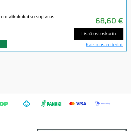
mm ylikokokatso sopivuus
68,60
€
Lisää ostoskoriin
Katso osan tiedot