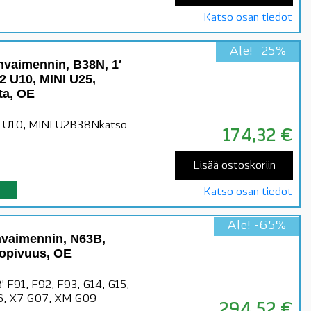
Katso osan tiedot
Ale! -25%
vaimennin, B38N, 1′
X2 U10, MINI U25,
ta, OE
X2 U10, MINI U2B38Nkatso
174,32
€
Lisää ostoskoriin
Katso osan tiedot
Ale! -65%
vaimennin, N63B,
sopivuus, OE
8' F91, F92, F93, G14, G15,
6, X7 G07, XM G09
294,52
€