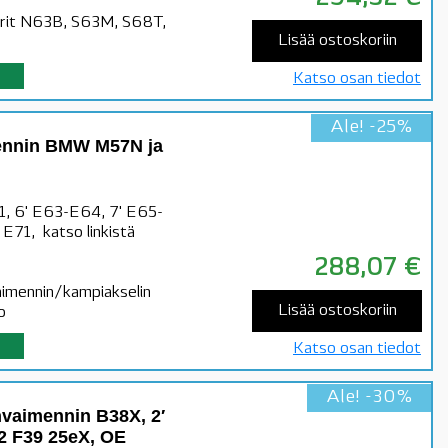
rit N63B, S63M, S68T,
Lisää ostoskoriin
Katso osan tiedot
Ale! -25%
ennin BMW M57N ja
1, 6' E63-E64, 7' E65-
71, katso linkistä
288,07
€
aimennin/kampiakselin
Lisää ostoskoriin
o
Katso osan tiedot
Ale! -30%
vaimennin B38X, 2′
2 F39 25eX, OE