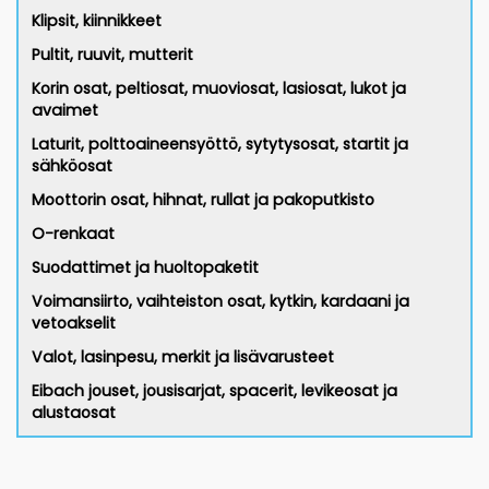
Klipsit, kiinnikkeet
Pultit, ruuvit, mutterit
Korin osat, peltiosat, muoviosat, lasiosat, lukot ja
avaimet
Laturit, polttoaineensyöttö, sytytysosat, startit ja
sähköosat
Moottorin osat, hihnat, rullat ja pakoputkisto
O-renkaat
Suodattimet ja huoltopaketit
Voimansiirto, vaihteiston osat, kytkin, kardaani ja
vetoakselit
Valot, lasinpesu, merkit ja lisävarusteet
Eibach jouset, jousisarjat, spacerit, levikeosat ja
alustaosat