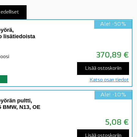
edelliset
Ale! -50%
yörä,
 lisätiedoista
370,89
€
toosi
Lisää ostoskoriin
Katso osan tiedot
Ale! -10%
örän pultti,
25 BMW, N13, OE
5,08
€
Lisää ostoskoriin