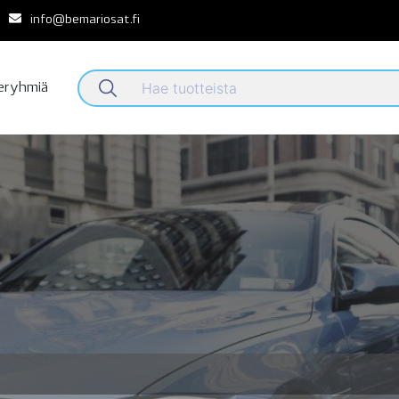
info@bemariosat.fi
teryhmiä