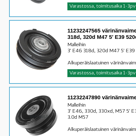
Varastossa, toimitusaika 1-3pv
11232247565 värinänvaim
318d, 320d M47 5′ E39 52
Malleihin
3' E46 318d, 320d M47 5' E3
Alkuperäislaatuinen värinänvai
Varastossa, toimitusaika 1-3pv
11232247890 värinänvaim
Malleihin
3' E46, 330d, 330xd, M57 5' 
3.0d M57
Alkuperäislaatuinen värinänvaim