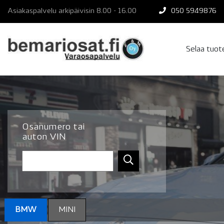
Skip
Asiakaspalvelu arkipäivisin 8.00 - 16.00
050 5949876
to
content
Selaa tuo
Osanumero tai
auton VIN
BMW
MINI