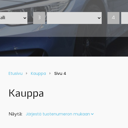
3
4
Etusivu
Kauppa
Sivu 4
Kauppa
Näytä: