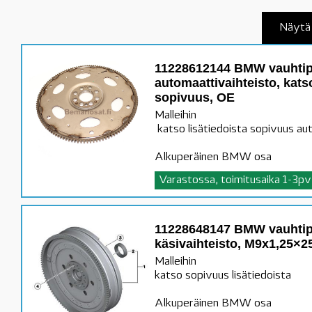
Näytä 
11228612144 BMW vauhtip
automaattivaihteisto, katso
sopivuus, OE
Malleihin
katso lisätiedoista sopivuus au
Alkuperäinen BMW osa
Varastossa, toimitusaika 1-3pv
11228648147 BMW vauhtipy
käsivaihteisto, M9x1,25×
Malleihin
katso sopivuus lisätiedoista
Alkuperäinen BMW osa