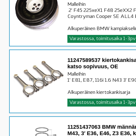
Malleihin
2' F45 225xeX1 F48 25eXX2 
Coyntryman Cooper SE ALL4
Alkuperäinen BMW kampiakseli
Varastossa, toimitusaika 1-3pv
11247589537 kiertokankisar
katso sopivuus, OE
Malleihin
1' E81, E87, 116i 1.6 N43 3' E
Alkuperäinen kiertokankisarja
Varastossa, toimitusaika 1-3pv
11251437063 BMW männänr
M43, 3′ E36, E46, Z3 E36, 