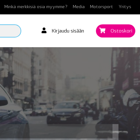
Minkä merkkisiä osia myymme?
Media
Motorsport
Yritys
Kirjaudu sisään
Ostoskori