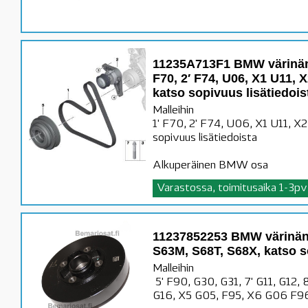
11235A713F1 BMW värinän
F70, 2′ F74, U06, X1 U11, 
katso sopivuus lisätiedois
Malleihin
1' F70, 2' F74, U06, X1 U11, 
sopivuus lisätiedoista
Alkuperäinen BMW osa
Varastossa, toimitusaika 1-3pv
11237852253 BMW värinän
S63M, S68T, S68X, katso 
Malleihin
5' F90, G30, G31, 7' G11, G12, 
G16, X5 G05, F95, X6 G06 F9