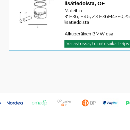
lisätiedoista, OE
Malleihin
3' E36, E46, Z3 E36M43+0,25
lisätiedoista
Alkuperäinen BMW osa
Varastossa, toimitusaika 1-3pv