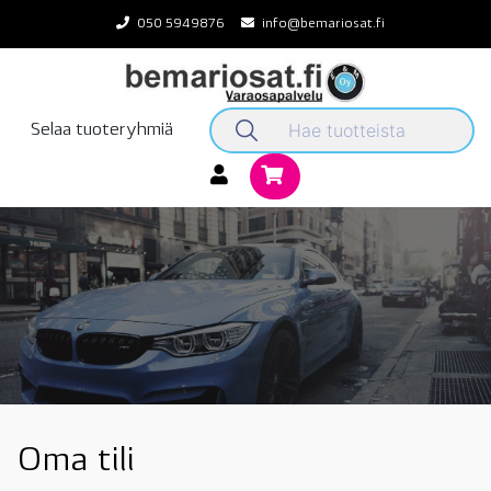
Skip
050 5949876
info@bemariosat.fi
to
content
Selaa tuoteryhmiä
Oma tili