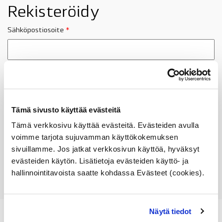
Rekisteröidy
Sähköpostiosoite
*
A password will be sent to your email address.
Henkilökohtaisia tietoja käytetään sivuston käyttökokemuksen
tukemisessa tällä sivustolla, pääsyssä tiliisi ja muissa
Tämä sivusto käyttää evästeitä
tarkoituksissa kuten on esitetty
Yksityisyyden suoja
.
Tämä verkkosivu käyttää evästeitä. Evästeiden avulla
voimme tarjota sujuvamman käyttökokemuksen
Rekisteröidy
sivuillamme. Jos jatkat verkkosivun käyttöä, hyväksyt
evästeiden käytön. Lisätietoja evästeiden käyttö- ja
hallinnointitavoista saatte kohdassa Evästeet (cookies).
Näytä tiedot