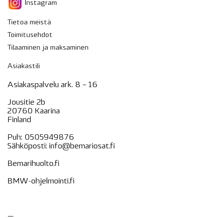
Instagram
Tietoa meistä
Toimitusehdot
Tilaaminen ja maksaminen
Asiakastili
Asiakaspalvelu ark. 8 – 16
Jousitie 2b
20760 Kaarina
Finland
Puh:
0505949876
Sähköposti:
info@bemariosat.fi
Bemarihuolto.fi
BMW-ohjelmointi.fi
—