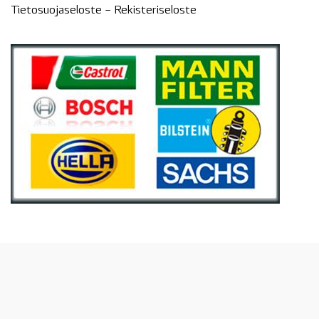
Tietosuojaseloste –
Rekisteri
seloste