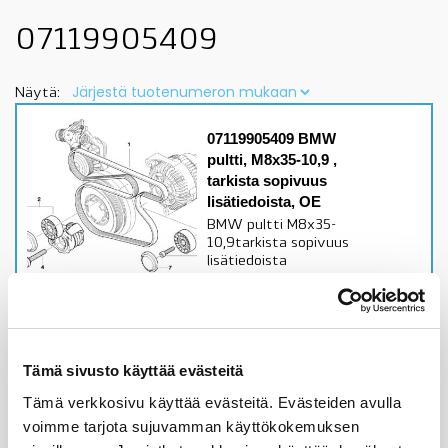
07119905409
Näytä:
07119905409 BMW
pultti, M8x35-10,9 ,
tarkista sopivuus
lisätiedoista, OE
BMW pultti M8x35-
10,9tarkista sopivuus
lisätiedoista
Alkuperäinen BMW osa
Varastossa,
toimitusaika 1-3pv
Tämä sivusto käyttää evästeitä
1,39
€
Tämä verkkosivu käyttää evästeitä. Evästeiden avulla
voimme tarjota sujuvamman käyttökokemuksen
Lisää ostoskoriin