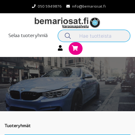
Skip
050 5949876
info@bemariosat.fi
to
content
Selaa tuoteryhmiä
Tuoteryhmät