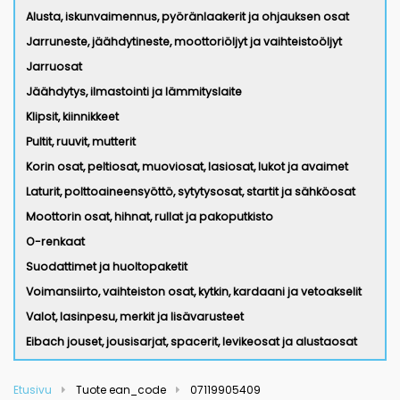
Alusta, iskunvaimennus, pyöränlaakerit ja ohjauksen osat
Jarruneste, jäähdytineste, moottoriöljyt ja vaihteistoöljyt
Jarruosat
Jäähdytys, ilmastointi ja lämmityslaite
Klipsit, kiinnikkeet
Pultit, ruuvit, mutterit
Korin osat, peltiosat, muoviosat, lasiosat, lukot ja avaimet
Laturit, polttoaineensyöttö, sytytysosat, startit ja sähköosat
Moottorin osat, hihnat, rullat ja pakoputkisto
O-renkaat
Suodattimet ja huoltopaketit
Voimansiirto, vaihteiston osat, kytkin, kardaani ja vetoakselit
Valot, lasinpesu, merkit ja lisävarusteet
Eibach jouset, jousisarjat, spacerit, levikeosat ja alustaosat
Etusivu
Tuote ean_code
07119905409