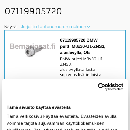
07119905720
Näytä:
07119905720 BMW
pultti M8x30-U1-ZNS3,
aluslevyllä, OE
BMW pultti M8x30-U1-
ZNS3,
aluslevyllätarkista
sopivuus lisätiedoista
Alkuperäinen BMW osa
Varastossa,
toimitusaika 1-3pv
Tämä sivusto käyttää evästeitä
1,62
€
Tämä verkkosivu käyttää evästeitä. Evästeiden avulla
voimme tarjota sujuvamman käyttökokemuksen
Lisää ostoskoriin