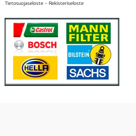
Tietosuojaseloste –
Rekisteri
seloste