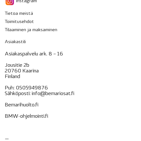
Instagram
Tietoa meistä
Toimitusehdot
Tilaaminen ja maksaminen
Asiakastili
Asiakaspalvelu ark. 8 – 16
Jousitie 2b
20760 Kaarina
Finland
Puh:
0505949876
Sähköposti:
info@bemariosat.fi
Bemarihuolto.fi
BMW-ohjelmointi.fi
—