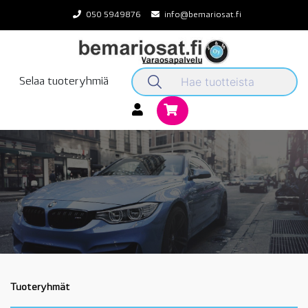
Skip
050 5949876
info@bemariosat.fi
to
content
Selaa tuoteryhmiä
Tuoteryhmät