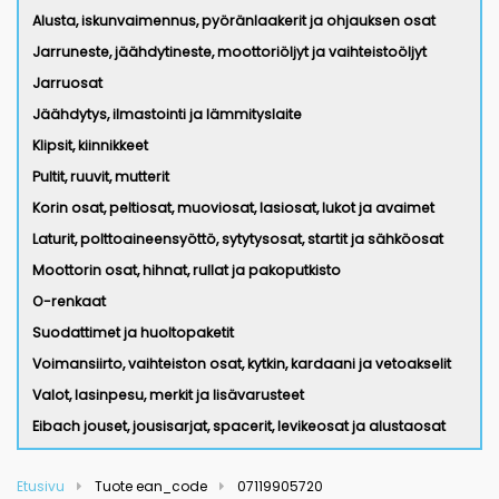
Alusta, iskunvaimennus, pyöränlaakerit ja ohjauksen osat
Jarruneste, jäähdytineste, moottoriöljyt ja vaihteistoöljyt
Jarruosat
Jäähdytys, ilmastointi ja lämmityslaite
Klipsit, kiinnikkeet
Pultit, ruuvit, mutterit
Korin osat, peltiosat, muoviosat, lasiosat, lukot ja avaimet
Laturit, polttoaineensyöttö, sytytysosat, startit ja sähköosat
Moottorin osat, hihnat, rullat ja pakoputkisto
O-renkaat
Suodattimet ja huoltopaketit
Voimansiirto, vaihteiston osat, kytkin, kardaani ja vetoakselit
Valot, lasinpesu, merkit ja lisävarusteet
Eibach jouset, jousisarjat, spacerit, levikeosat ja alustaosat
Etusivu
Tuote ean_code
07119905720