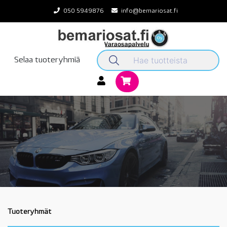
Skip
050 5949876
info@bemariosat.fi
to
content
Selaa tuoteryhmiä
Tuoteryhmät