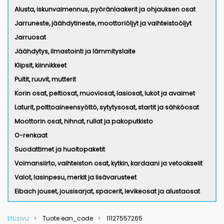
Alusta, iskunvaimennus, pyöränlaakerit ja ohjauksen osat
Jarruneste, jäähdytineste, moottoriöljyt ja vaihteistoöljyt
Jarruosat
Jäähdytys, ilmastointi ja lämmityslaite
Klipsit, kiinnikkeet
Pultit, ruuvit, mutterit
Korin osat, peltiosat, muoviosat, lasiosat, lukot ja avaimet
Laturit, polttoaineensyöttö, sytytysosat, startit ja sähköosat
Moottorin osat, hihnat, rullat ja pakoputkisto
O-renkaat
Suodattimet ja huoltopaketit
Voimansiirto, vaihteiston osat, kytkin, kardaani ja vetoakselit
Valot, lasinpesu, merkit ja lisävarusteet
Eibach jouset, jousisarjat, spacerit, levikeosat ja alustaosat
Etusivu
Tuote ean_code
11127557265