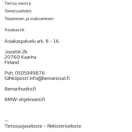
Tietoa meistä
Toimitusehdot
Tilaaminen ja maksaminen
Asiakastili
Asiakaspalvelu ark. 8 – 16
Jousitie 2b
20760 Kaarina
Finland
Puh:
0505949876
Sähköposti:
info@bemariosat.fi
Bemarihuolto.fi
BMW-ohjelmointi.fi
—
Tietosuojaseloste –
Rekisteri
seloste