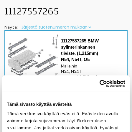
11127557265
Näytä:
11127557265 BMW
sylinterinkannen
tiiviste, (1,215mm)
N54, N54T, OE
Malleihin
N54, N54T
moottorit1,215mmkatso
sopivuus lisätiedoista
Alkuperäinen BMW osa
193,13
€
Tämä sivusto käyttää evästeitä
Tämä verkkosivu käyttää evästeitä. Evästeiden avulla
Lisää ostoskoriin
voimme tarjota sujuvamman käyttökokemuksen
sivuillamme. Jos jatkat verkkosivun käyttöä, hyväksyt
Katso osan tiedot