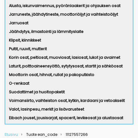
Alusta, iskunvaimennus, pyöränlaakerit ja ohjauksen osat
Jarruneste, jäähdytineste, moottoriöljyt ja vaihteistoöljyt
Jarruosat
Jäähdytys, ilmastointi ja lämmityslaite
Klipsit, kiinnikkeet
Pultit, ruuvit, mutterit
Korin osat, peltiosat, muoviosat, lasiosat, lukot ja avaimet
Laturit, polttoaineensyöttö, sytytysosat, startit ja sähköosat
Moottorin osat, hihnat, rullat ja pakoputkisto
O-renkaat
Suodattimet ja huoltopaketit
Voimansiirto, vaihteiston osat, kytkin, kardaani ja vetoakselit
Valot, lasinpesu, merkit ja lisävarusteet
Eibach jouset, jousisarjat, spacerit, levikeosat ja alustaosat
Etusivu
Tuote ean_code
11127557266