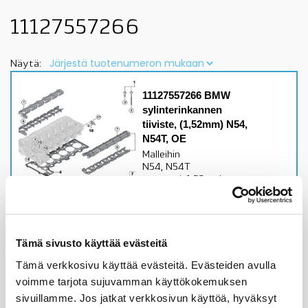
11127557266
Näytä:
11127557266 BMW
sylinterinkannen
tiiviste, (1,52mm) N54,
N54T, OE
Malleihin
N54, N54T
moottorit1,52mmkatso
sopivuus lisätiedoista
Alkuperäinen BMW osa
260,78
€
Tämä sivusto käyttää evästeitä
Tämä verkkosivu käyttää evästeitä. Evästeiden avulla
Lisää ostoskoriin
voimme tarjota sujuvamman käyttökokemuksen
sivuillamme. Jos jatkat verkkosivun käyttöä, hyväksyt
Katso osan tiedot