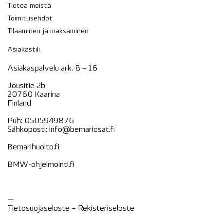
Tietoa meistä
Toimitusehdot
Tilaaminen ja maksaminen
Asiakastili
Asiakaspalvelu ark. 8 – 16
Jousitie 2b
20760 Kaarina
Finland
Puh:
0505949876
Sähköposti:
info@bemariosat.fi
Bemarihuolto.fi
BMW-ohjelmointi.fi
—
Tietosuojaseloste –
Rekisteri
seloste