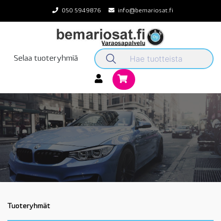
Skip
050 5949876
info@bemariosat.fi
to
content
Selaa tuoteryhmiä
Tuoteryhmät