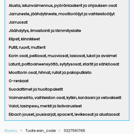
Alusta, iskunvaimennus, pyöränlaakerit ja ohjauksen osat
Jarruneste, jäähdytineste, moottoriöljyt ja vaihteistoöljyt
Jarruosat
Jäähdytys, ilmastointi ja lämmityslaite
Klipsit, kiinnikkeet
Pultit, ruuvit, mutterit
Korin osat, peltiosat, muoviosat, lasiosat, lukot ja avaimet
Laturit, polttoaineensyöttö, sytytysosat, startit ja sähköosat
Moottorin osat, hihnat, rullat ja pakoputkisto
O-renkaat
Suodattimet ja huoltopaketit
Voimansiirto, vaihteiston osat, kytkin, kardaani ja vetoakselit
Valot, lasinpesu, merkit ja lisävarusteet
Eibach jouset, jousisarjat, spacerit, levikeosat ja alustaosat
Etusivu
Tuote ean_code
11227561765