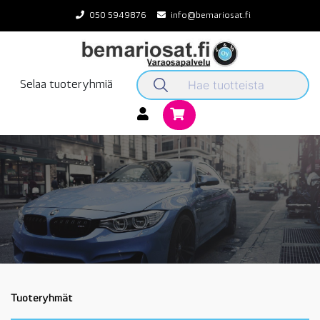
Skip
050 5949876
info@bemariosat.fi
to
content
Selaa tuoteryhmiä
Tuoteryhmät