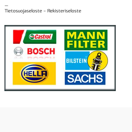
—
Tietosuojaseloste –
Rekisteri
seloste