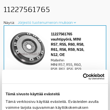
11227561765
Näytä:
11227561765
vauhtipyörä, MINI
R57, R55, R60, R58,
R61, R56, R59, N16,
N12, OE
Malleihin
MINI R57, R55, R60,
R58, R61, R56, R59,
N16, N12 moottoriset
Alkuperäislaatuinen
tarvike osatarkista
sopivuus lisätiedoista
Tämä sivusto käyttää evästeitä
281,94
€
Tämä verkkosivu käyttää evästeitä. Evästeiden avulla
voimme tarjota sujuvamman käyttökokemuksen