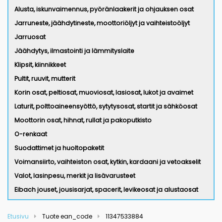
Alusta, iskunvaimennus, pyöränlaakerit ja ohjauksen osat
Jarruneste, jäähdytineste, moottoriöljyt ja vaihteistoöljyt
Jarruosat
Jäähdytys, ilmastointi ja lämmityslaite
Klipsit, kiinnikkeet
Pultit, ruuvit, mutterit
Korin osat, peltiosat, muoviosat, lasiosat, lukot ja avaimet
Laturit, polttoaineensyöttö, sytytysosat, startit ja sähköosat
Moottorin osat, hihnat, rullat ja pakoputkisto
O-renkaat
Suodattimet ja huoltopaketit
Voimansiirto, vaihteiston osat, kytkin, kardaani ja vetoakselit
Valot, lasinpesu, merkit ja lisävarusteet
Eibach jouset, jousisarjat, spacerit, levikeosat ja alustaosat
Etusivu
Tuote ean_code
11347533884