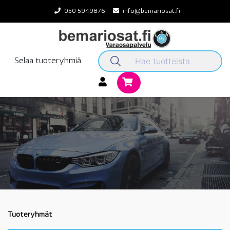
Skip
050 5949876
info@bemariosat.fi
to
content
Selaa tuoteryhmiä
Tuoteryhmät