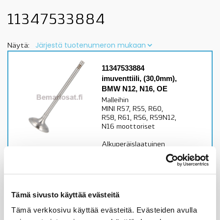
11347533884
Näytä:
11347533884
imuventtiili, (30,0mm),
BMW N12, N16, OE
Malleihin
MINI R57, R55, R60,
R58, R61, R56, R59N12,
N16 moottoriset
Alkuperäislaatuinen
TRW tai Freccia
venttiilitarkista
sopivuus lisätiedoista
Varastossa,
Tämä sivusto käyttää evästeitä
toimitusaika 1-3pv
Tämä verkkosivu käyttää evästeitä. Evästeiden avulla
13,82
€