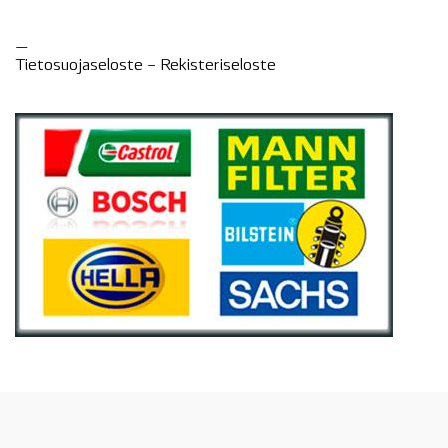
—
Tietosuojaseloste –
Rekisteri
seloste