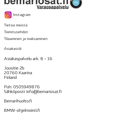
Instagram
Tietoa meistä
Toimitusehdot
Tilaaminen ja maksaminen
Asiakastili
Asiakaspalvelu ark. 8 – 16
Jousitie 2b
20760 Kaarina
Finland
Puh:
0505949876
Sähköposti:
info@bemariosat.fi
Bemarihuolto.fi
BMW-ohjelmointi.fi