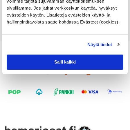
voimme tarjota sujuvamman käyttökokemuksen
sivuillamme. Jos jatkat verkkosivun käyttöä, hyväksyt
Lisää ostoskoriin
evästeiden käytön. Lisätietoja evästeiden käyttö- ja
Katso osan tiedot
hallinnointitavoista saatte kohdassa Evästeet (cookies).
Näytä tiedot
Salli kaikki