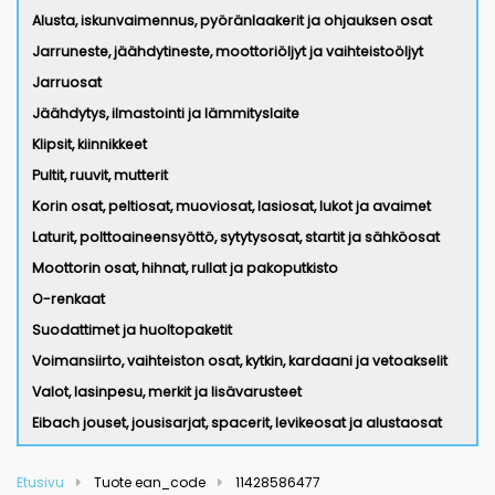
Alusta, iskunvaimennus, pyöränlaakerit ja ohjauksen osat
Jarruneste, jäähdytineste, moottoriöljyt ja vaihteistoöljyt
Jarruosat
Jäähdytys, ilmastointi ja lämmityslaite
Klipsit, kiinnikkeet
Pultit, ruuvit, mutterit
Korin osat, peltiosat, muoviosat, lasiosat, lukot ja avaimet
Laturit, polttoaineensyöttö, sytytysosat, startit ja sähköosat
Moottorin osat, hihnat, rullat ja pakoputkisto
O-renkaat
Suodattimet ja huoltopaketit
Voimansiirto, vaihteiston osat, kytkin, kardaani ja vetoakselit
Valot, lasinpesu, merkit ja lisävarusteet
Eibach jouset, jousisarjat, spacerit, levikeosat ja alustaosat
Etusivu
Tuote ean_code
11428586477