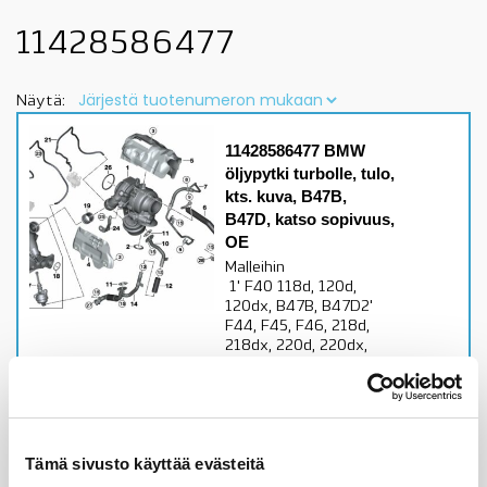
11428586477
Näytä:
11428586477 BMW
öljypytki turbolle, tulo,
kts. kuva, B47B,
B47D, katso sopivuus,
OE
Malleihin
1' F40 118d, 120d,
120dx, B47B, B47D2'
F44, F45, F46, 218d,
218dx, 220d, 220dx,
B47B, B47DX1 F48, X2
F39, 18d, 18dx, 20d,
20dx, B47B, B47D
Alkuperäinen BMW osa
Tämä sivusto käyttää evästeitä
Varastossa,