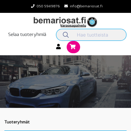
Skip
050 5949876
info@bemariosat.fi
to
content
Selaa tuoteryhmiä
Tuoteryhmät