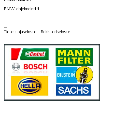
BMW-ohjelmointi.fi
—
Tietosuojaseloste –
Rekisteri
seloste