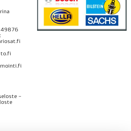
rina
949876
:
iosat.fi
to.fi
ointi.fi
seloste –
loste