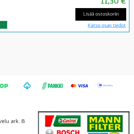
11,30
€
Lisää ostoskoriin
Katso osan tiedot
elu ark. 8