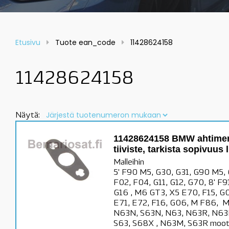
Etusivu
Tuote ean_code
11428624158
11428624158
Näytä:
11428624158 BMW ahtimen 
tiiviste, tarkista sopivuus 
Malleihin
5' F90 M5, G30, G31, G90 M5, 6
F02, F04, G11, G12, G70, 8' F
G16 , M6 GT3, X5 E70, F15, G
E71, E72, F16, G06, M F86, 
N63N, S63N, N63, N63R, N63
S63, S68X , N63M, S63R mootto