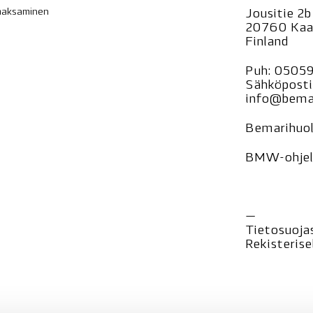
 maksaminen
Jousitie 2b
20760 Kaa
Finland
Puh:
0505
Sähköposti
info@bemar
Bemarihuol
BMW-ohjelm
—
Tietosuoja
Rekisteri
se