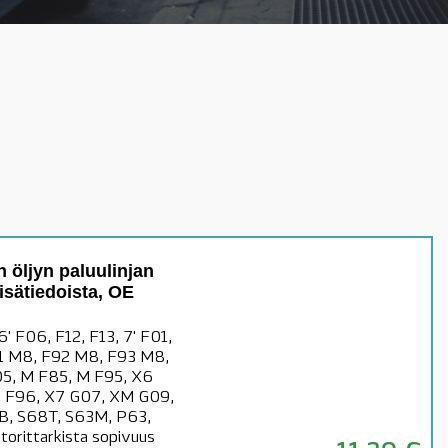
öljyn paluulinjan
lisätiedoista, OE
' F06, F12, F13, 7' F01,
91 M8, F92 M8, F93 M8,
05, M F85, M F95, X6
M F96, X7 G07, XM G09,
B, S68T, S63M, P63,
rittarkista sopivuus