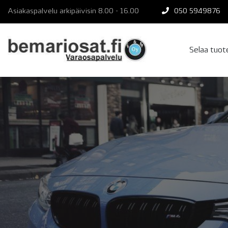
Skip
Asiakaspalvelu arkipäivisin 8.00 - 16.00
050 5949876
to
content
Selaa tuo