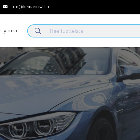
info@bemariosat.fi
teryhmiä