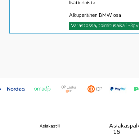
lisätiedoista
Alkuperäinen BMW osa
Varastossa, toimitusaika 1-3pv
Asiakaspalv
Asiakastili
– 16