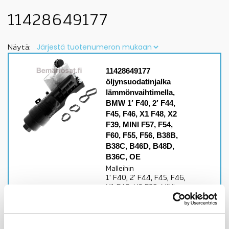
11428649177
Näytä:
11428649177
öljynsuodatinjalka
lämmönvaihtimella,
BMW 1′ F40, 2′ F44,
F45, F46, X1 F48, X2
F39, MINI F57, F54,
F60, F55, F56, B38B,
B38C, B46D, B48D,
B36C, OE
Malleihin
1' F40, 2' F44, F45, F46,
X1 F48, X2 F39, MINI
F57, F54, F60, F55,
F56B38B, B38C, B46D,
B48D, B36C
moottorisetalkuperäislaatuinen