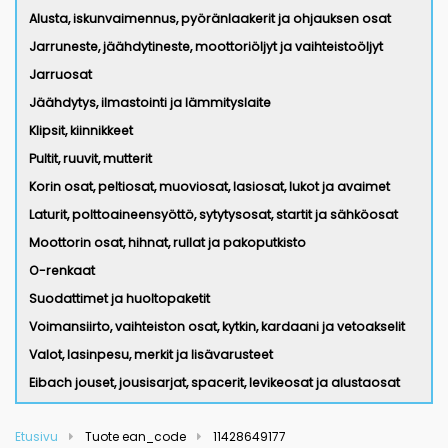
Alusta, iskunvaimennus, pyöränlaakerit ja ohjauksen osat
Jarruneste, jäähdytineste, moottoriöljyt ja vaihteistoöljyt
Jarruosat
Jäähdytys, ilmastointi ja lämmityslaite
Klipsit, kiinnikkeet
Pultit, ruuvit, mutterit
Korin osat, peltiosat, muoviosat, lasiosat, lukot ja avaimet
Laturit, polttoaineensyöttö, sytytysosat, startit ja sähköosat
Moottorin osat, hihnat, rullat ja pakoputkisto
O-renkaat
Suodattimet ja huoltopaketit
Voimansiirto, vaihteiston osat, kytkin, kardaani ja vetoakselit
Valot, lasinpesu, merkit ja lisävarusteet
Eibach jouset, jousisarjat, spacerit, levikeosat ja alustaosat
Etusivu
Tuote ean_code
11428649177