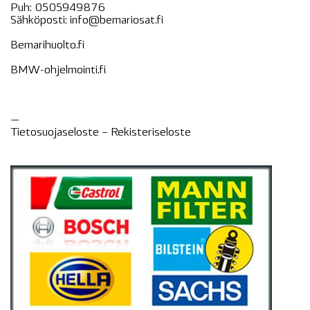
Puh:
0505949876
Sähköposti:
info@bemariosat.fi
Bemarihuolto.fi
BMW-ohjelmointi.fi
—
Tietosuojaseloste –
Rekisteri
seloste