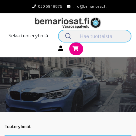
Skip
050 5949876
info@bemariosat.fi
to
content
Selaa tuoteryhmiä
Tuoteryhmät