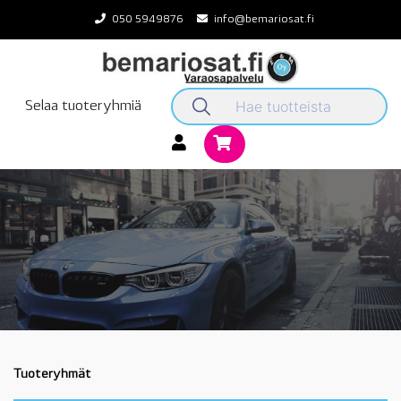
Skip
050 5949876
info@bemariosat.fi
to
content
Selaa tuoteryhmiä
Tuoteryhmät