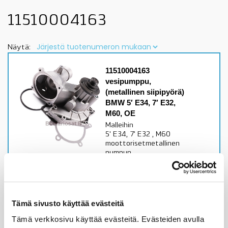
11510004163
Näytä:
11510004163
vesipumppu,
(metallinen siipipyörä)
BMW 5′ E34, 7′ E32,
M60, OE
Malleihin
5' E34, 7' E32 , M60
moottorisetmetallinen
pumpun
siipipyöräalkuperäislaatuiinen
vesipumpputarkista
sopivuus lisätiedoista
Varastossa,
Tämä sivusto käyttää evästeitä
toimitusaika 1-3pv
Tämä verkkosivu käyttää evästeitä. Evästeiden avulla
137,36
€