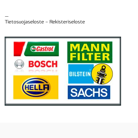
—
Tietosuojaseloste –
Rekisteri
seloste