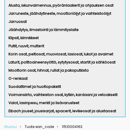
Alusta, iskunvaimennus, pyöränlaakerit ja ohjauksen osat
Jarruneste, jäähdytineste, moottoriöljyt ja vaihteistoöljyt
Jarruosat
Jäähdytys, ilmastointi ja lämmityslaite
Klipsit, kiinnikkeet
Pultit, ruuvit, mutterit
Korin osat, peltiosat, muoviosat, lasiosat, lukot ja avaimet
Laturit, polttoaineensyöttö, sytytysosat, startit ja sähköosat
Moottorin osat, hihnat, rullat ja pakoputkisto
O-renkaat
Suodattimet ja huoltopaketit
Voimansiirto, vaihteiston osat, kytkin, kardaani ja vetoakselit
Valot, lasinpesu, merkit ja lisävarusteet
Eibach jouset, jousisarjat, spacerit, levikeosat ja alustaosat
Etusivu
Tuote ean_code
11510004163