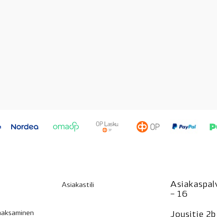
Asiakaspalv
Asiakastili
– 16
 maksaminen
Jousitie 2b