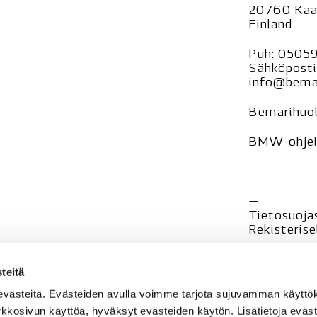
20760 Kaa
Finland
Puh:
0505
Sähköposti
info@bemar
Bemarihuol
BMW-ohjelm
—
Tietosuoja
Rekisteri
se
teitä
evästeitä. Evästeiden avulla voimme tarjota sujuvamman käyt
rkkosivun käyttöä, hyväksyt evästeiden käytön. Lisätietoja eväst