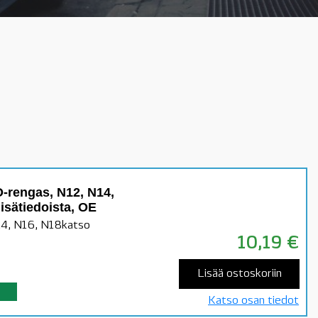
-rengas, N12, N14,
isätiedoista, OE
4, N16, N18katso
10,19
€
Lisää ostoskoriin
Katso osan tiedot