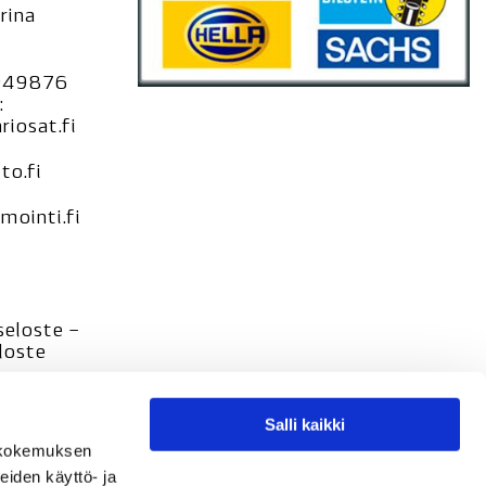
rina
949876
:
iosat.fi
to.fi
ointi.fi
seloste –
loste
Salli kaikki
tökokemuksen
eiden käyttö- ja