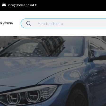
info@bemariosat.fi
teryhmiä