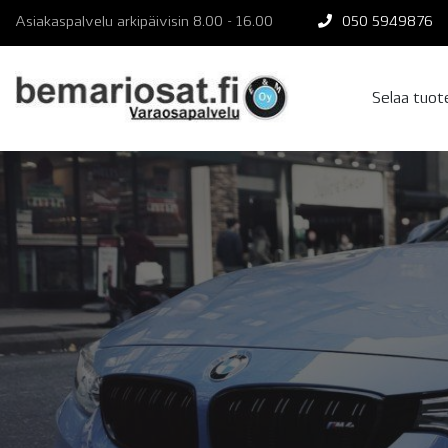
Skip
Asiakaspalvelu arkipäivisin 8.00 - 16.00
050 5949876
to
content
Selaa tuo