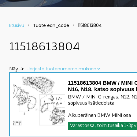
Etusivu
Tuote ean_code
11518613804
11518613804
Näytä:
11518613804 BMW / MINI O
N16, N18, katso sopivuus l
BMW / MINI O-rengas, N12, N1
sopivuus lisätiedoista
Alkuperäinen BMW MINI osa
Varastossa, toimitusaika 1-3pv