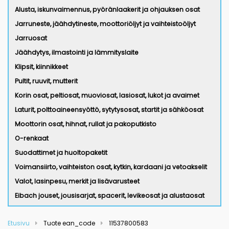
Alusta, iskunvaimennus, pyöränlaakerit ja ohjauksen osat
Jarruneste, jäähdytineste, moottoriöljyt ja vaihteistoöljyt
Jarruosat
Jäähdytys, ilmastointi ja lämmityslaite
Klipsit, kiinnikkeet
Pultit, ruuvit, mutterit
Korin osat, peltiosat, muoviosat, lasiosat, lukot ja avaimet
Laturit, polttoaineensyöttö, sytytysosat, startit ja sähköosat
Moottorin osat, hihnat, rullat ja pakoputkisto
O-renkaat
Suodattimet ja huoltopaketit
Voimansiirto, vaihteiston osat, kytkin, kardaani ja vetoakselit
Valot, lasinpesu, merkit ja lisävarusteet
Eibach jouset, jousisarjat, spacerit, levikeosat ja alustaosat
Etusivu
Tuote ean_code
11537800583