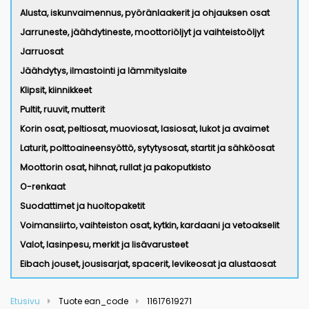
Alusta, iskunvaimennus, pyöränlaakerit ja ohjauksen osat
Jarruneste, jäähdytineste, moottoriöljyt ja vaihteistoöljyt
Jarruosat
Jäähdytys, ilmastointi ja lämmityslaite
Klipsit, kiinnikkeet
Pultit, ruuvit, mutterit
Korin osat, peltiosat, muoviosat, lasiosat, lukot ja avaimet
Laturit, polttoaineensyöttö, sytytysosat, startit ja sähköosat
Moottorin osat, hihnat, rullat ja pakoputkisto
O-renkaat
Suodattimet ja huoltopaketit
Voimansiirto, vaihteiston osat, kytkin, kardaani ja vetoakselit
Valot, lasinpesu, merkit ja lisävarusteet
Eibach jouset, jousisarjat, spacerit, levikeosat ja alustaosat
Etusivu
Tuote ean_code
11617619271