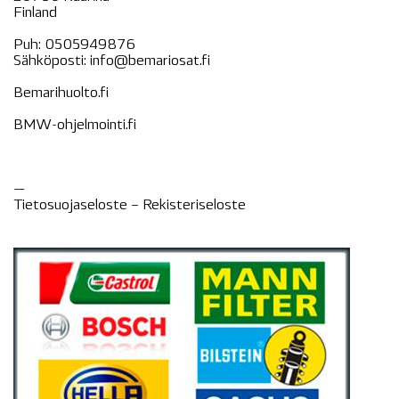
Finland
Puh:
0505949876
Sähköposti:
info@bemariosat.fi
Bemarihuolto.fi
BMW-ohjelmointi.fi
—
Tietosuojaseloste –
Rekisteri
seloste