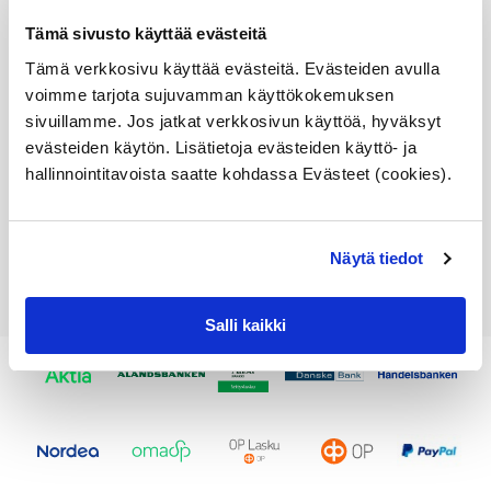
sopivuus lisätiedoista
Tämä sivusto käyttää evästeitä
Alkuperäinen BMW MINI
Tämä verkkosivu käyttää evästeitä. Evästeiden avulla
osa
voimme tarjota sujuvamman käyttökokemuksen
Varastossa,
sivuillamme. Jos jatkat verkkosivun käyttöä, hyväksyt
toimitusaika 1-3pv
evästeiden käytön. Lisätietoja evästeiden käyttö- ja
161,53
€
hallinnointitavoista saatte kohdassa Evästeet (cookies).
Lisää ostoskoriin
Näytä tiedot
Katso osan tiedot
Salli kaikki