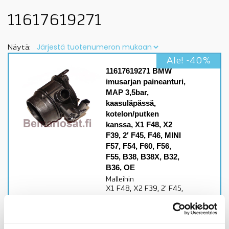
11617619271
Näytä:
Ale! -40%
11617619271 BMW
imusarjan paineanturi,
MAP 3,5bar,
kaasuläpässä,
kotelon/putken
kanssa, X1 F48, X2
F39, 2′ F45, F46, MINI
F57, F54, F60, F56,
F55, B38, B38X, B32,
B36, OE
Malleihin
X1 F48, X2 F39, 2' F45,
F46, MINI F57, F54, F60,
F56, F55, B38, B38X,
B32, B36,
moottoriset tarkista