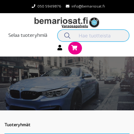
Skip
050 5949876
info@bemariosat.fi
to
content
Selaa tuoteryhmiä
Tuoteryhmät