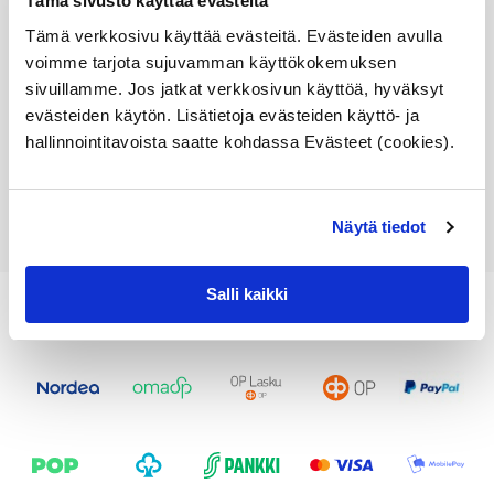
Tämä sivusto käyttää evästeitä
Alkuperäinen BMW osa
Tämä verkkosivu käyttää evästeitä. Evästeiden avulla
Varastossa,
toimitusaika 1-3pv
voimme tarjota sujuvamman käyttökokemuksen
sivuillamme. Jos jatkat verkkosivun käyttöä, hyväksyt
264,55
€
evästeiden käytön. Lisätietoja evästeiden käyttö- ja
hallinnointitavoista saatte kohdassa Evästeet (cookies).
Lisää ostoskoriin
Katso osan tiedot
Näytä tiedot
Salli kaikki