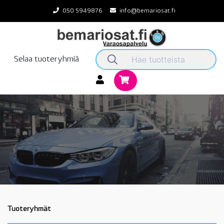
Skip
050 5949876
info@bemariosat.fi
to
content
Selaa tuoteryhmiä
Tuoteryhmät