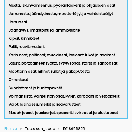
Alusta, iskunvaimennus, pyöränlaakerit ja ohjauksen osat
Jarruneste, jäähdytineste, moottoriöljyt ja vaihteistoöljyt
Jarruosat
Jäähdytys, ilmastointi ja lämmityslaite
Klipsit, kiinnikkeet
Pultit, ruuvit, mutterit
Korin osat, peltiosat, muoviosat, lasiosat, lukot ja avaimet
Laturit, polttoaineensyöttö, sytytysosat, startit ja sähköosat
Moottorin osat, hihnat, rullat ja pakoputkisto
O-renkaat
Suodattimet ja huoltopaketit
Voimansiirto, vaihteiston osat, kytkin, kardaani ja vetoakselit
Valot, lasinpesu, merkit ja lisävarusteet
Eibach jouset, jousisarjat, spacerit, levikeosat ja alustaosat
Etusivu
Tuote ean_code
11618655825