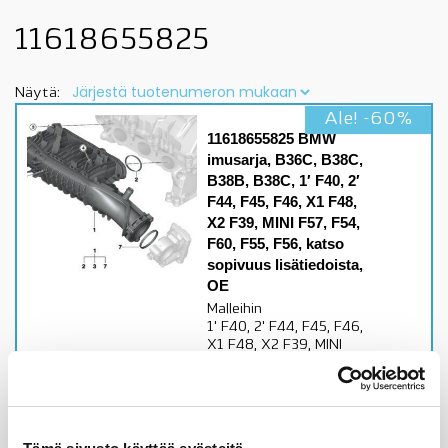
11618655825
Näytä:
Ale! -60%
11618655825 BMW
imusarja, B36C, B38C,
B38B, B38C, 1′ F40, 2′
F44, F45, F46, X1 F48,
X2 F39, MINI F57, F54,
F60, F55, F56, katso
sopivuus lisätiedoista,
OE
Malleihin
1' F40, 2' F44, F45, F46,
X1 F48, X2 F39, MINI
F57, F54, F60, F55,
F56B36C, B38C, B38B,
B38Ckatso sopivuus
lisätiedoista