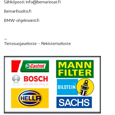
Sähköposti:
info@bemariosat.fi
Bemarihuolto.fi
BMW-ohjelmointi.fi
—
Tietosuojaseloste –
Rekisteri
seloste