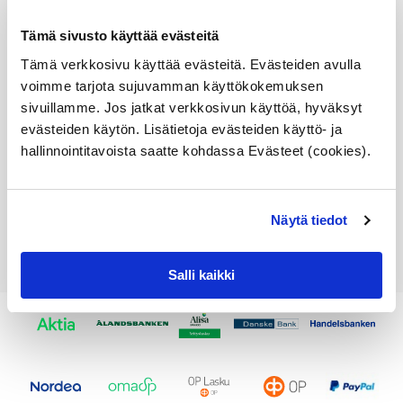
E83, F25, X5 E70, Z4
E85, E86, E89tarkista
Tämä sivusto käyttää evästeitä
sopivuus lisätiedoista
Tämä verkkosivu käyttää evästeitä. Evästeiden avulla
Alkuperäinen BMW osa
voimme tarjota sujuvamman käyttökokemuksen
Varastossa,
sivuillamme. Jos jatkat verkkosivun käyttöä, hyväksyt
toimitusaika 1-3pv
evästeiden käytön. Lisätietoja evästeiden käyttö- ja
hallinnointitavoista saatte kohdassa Evästeet (cookies).
11,42
€
Lisää ostoskoriin
Näytä tiedot
Katso osan tiedot
Salli kaikki