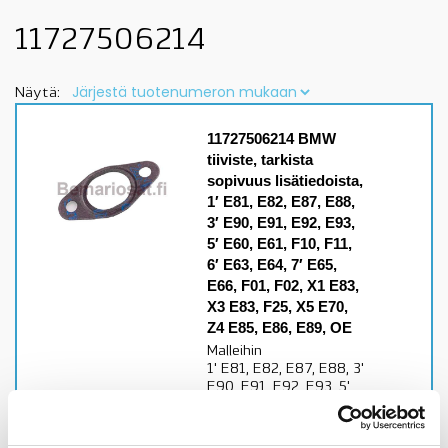
11727506214
Näytä:
11727506214 BMW
tiiviste, tarkista
sopivuus lisätiedoista,
1′ E81, E82, E87, E88,
3′ E90, E91, E92, E93,
5′ E60, E61, F10, F11,
6′ E63, E64, 7′ E65,
E66, F01, F02, X1 E83,
X3 E83, F25, X5 E70,
Z4 E85, E86, E89, OE
Malleihin
1' E81, E82, E87, E88, 3'
E90, E91, E92, E93, 5'
E60, E61, F10, F11, 6'
E63, E64, 7' E65, E66,
F01, F02, X1 E83, X3