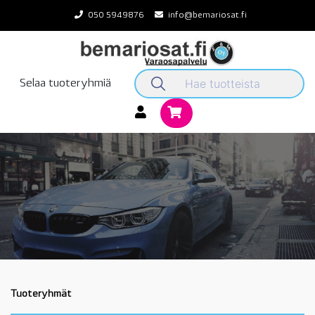
Skip
050 5949876
info@bemariosat.fi
to
content
Selaa tuoteryhmiä
Tuoteryhmät