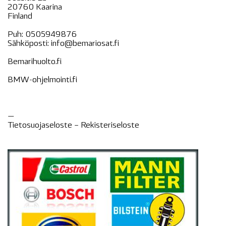
20760 Kaarina
Finland
Puh:
0505949876
Sähköposti:
info@bemariosat.fi
Bemarihuolto.fi
BMW-ohjelmointi.fi
—
Tietosuojaseloste –
Rekisteri
seloste