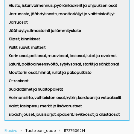
Alusta, iskunvaimennus, pyöränlaakerit ja ohjauksen osat
Jarruneste, jäähdytineste, moottoriöljyt ja vaihteistoöljyt
Jarruosat
Jäähdytys, ilmastointi ja lämmityslaite
Klipsit, kiinnikkeet
Pultit, ruuvit, mutterit
Korin osat, peltiosat, muoviosat, lasiosat, lukot ja avaimet
Laturit, polttoaineensyöttö, sytytysosat, startit ja sähköosat
Moottorin osat, hihnat, rullat ja pakoputkisto
O-renkaat
Suodattimet ja huoltopaketit
Voimansiirto, vaihteiston osat, kytkin, kardaani ja vetoakselit
Valot, lasinpesu, merkit ja lisävarusteet
Eibach jouset, jousisarjat, spacerit, levikeosat ja alustaosat
Etusivu
Tuote ean_code
11727506214