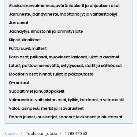
Alusta, iskunvaimennus, pyöränlaakerit ja ohjauksen osat
Jarruneste, jäähdytineste, moottoriöljyt ja vaihteistoöljyt
Jarruosat
Jäähdytys, ilmastointi ja lämmityslaite
Klipsit, kiinnikkeet
Pultit, ruuvit, mutterit
Korin osat, peltiosat, muoviosat, lasiosat, lukot ja avaimet
Laturit, polttoaineensyöttö, sytytysosat, startit ja sähköosat
Moottorin osat, hihnat, rullat ja pakoputkisto
O-renkaat
Suodattimet ja huoltopaketit
Voimansiirto, vaihteiston osat, kytkin, kardaani ja vetoakselit
Valot, lasinpesu, merkit ja lisävarusteet
Eibach jouset, jousisarjat, spacerit, levikeosat ja alustaosat
Etusivu
Tuote ean_code
11788471352