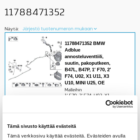
11788471352
Näytä:
11788471352 BMW
Adblue
annosteluventtiili,
suutin, pakoputkeen,
B47L, B47P, 1′ F70, 2′
F74, U02, X1 U11, X3
U10, MINI U25, OE
Malleihin
1' F70, 2' F74, U02, X1
U11, X3 U10, MINI
U25B47L, B47P
moottorisetkatso
sopivuus lisätiedoista
Tämä sivusto käyttää evästeitä
Alkuperäinen BMW osa
Tämä verkkosivu käyttää evästeitä. Evästeiden avulla