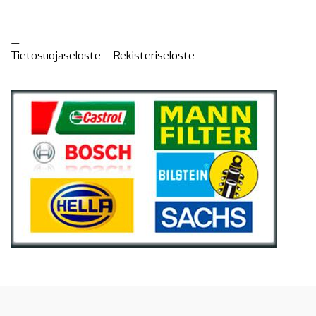
—
Tietosuojaseloste –
Rekisteri
seloste