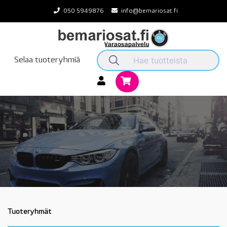
Skip
050 5949876
info@bemariosat.fi
to
content
Selaa tuoteryhmiä
Tuoteryhmät