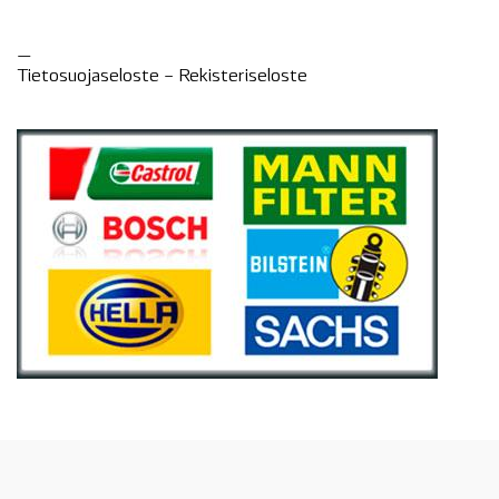
—
Tietosuojaseloste –
Rekisteri
seloste