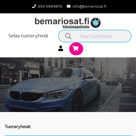
Skip
050 5949876
info@bemariosat.fi
to
content
Selaa tuoteryhmiä
Tuoteryhmät