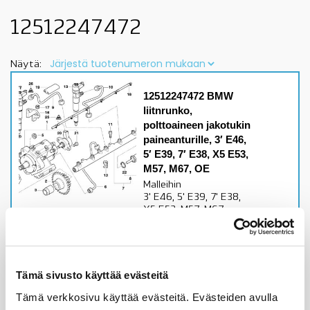
12512247472
Näytä:
12512247472 BMW
liitnrunko,
polttoaineen jakotukin
paineanturille, 3′ E46,
5′ E39, 7′ E38, X5 E53,
M57, M67, OE
Malleihin
3' E46, 5' E39, 7' E38,
X5 E53, M57, M67
moottorittarkista
sopivuus lisätiedoista
Alkuperäinen BMW osa
Tämä sivusto käyttää evästeitä
Tämä verkkosivu käyttää evästeitä. Evästeiden avulla
9,48
€