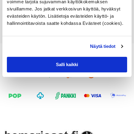
voimme tarjota sujuvamman käyttökokemuksen
sivuillamme. Jos jatkat verkkosivun käyttöä, hyväksyt
evästeiden käytön. Lisätietoja evästeiden käyttö- ja
Katso osan tiedot
Lue lisää
hallinnointitavoista saatte kohdassa Evästeet (cookies).
Näytä tiedot
Salli kaikki