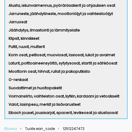
Alusta, iskunvaimennus, pyöränlaakerit ja ohjauksen osat
Jarruneste, jäähdytineste, moottoriöljyt ja vaihteistoöljyt
Jarruosat
Jäähdytys, ilmastointi ja lämmityslaite
Klipsit, kiinnikkeet
Pultit, ruuvit, mutterit
Korin osat, peltiosat, muoviosat, lasiosat, lukot ja avaimet
Laturit, polttoaineensyöttö, sytytysosat, startit ja sähköosat
Moottorin osat, hihnat, rullat ja pakoputkisto
O-renkaat
Suodattimet ja huoltopaketit
Voimansiirto, vaihteiston osat, kytkin, kardaani ja vetoakselit
Valot, lasinpesu, merkit ja lisävarusteet
Eibach jouset, jousisarjat, spacerit, levikeosat ja alustaosat
Etusivu
Tuote ean_code
12512247472