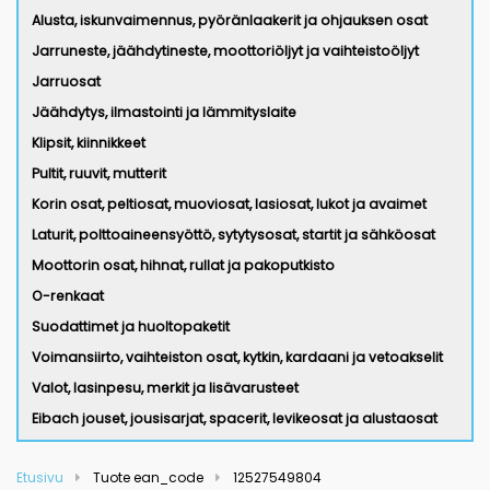
Alusta, iskunvaimennus, pyöränlaakerit ja ohjauksen osat
Jarruneste, jäähdytineste, moottoriöljyt ja vaihteistoöljyt
Jarruosat
Jäähdytys, ilmastointi ja lämmityslaite
Klipsit, kiinnikkeet
Pultit, ruuvit, mutterit
Korin osat, peltiosat, muoviosat, lasiosat, lukot ja avaimet
Laturit, polttoaineensyöttö, sytytysosat, startit ja sähköosat
Moottorin osat, hihnat, rullat ja pakoputkisto
O-renkaat
Suodattimet ja huoltopaketit
Voimansiirto, vaihteiston osat, kytkin, kardaani ja vetoakselit
Valot, lasinpesu, merkit ja lisävarusteet
Eibach jouset, jousisarjat, spacerit, levikeosat ja alustaosat
Etusivu
Tuote ean_code
12527549804