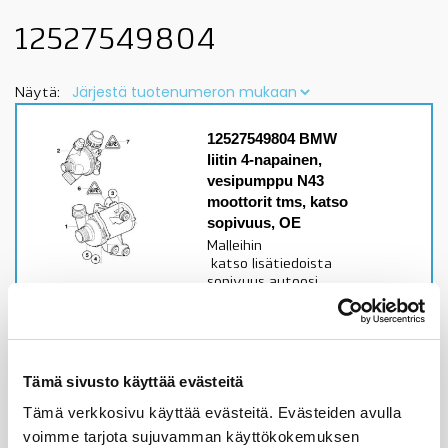
12527549804
Näytä:
12527549804 BMW
liitin 4-napainen,
vesipumppu N43
moottorit tms, katso
sopivuus, OE
Malleihin
katso lisätiedoista
sopivuus autoosi
Alkuperäinen BMW osa
Varastossa,
toimitusaika 1-3pv
Tämä sivusto käyttää evästeitä
8,90
€
Tämä verkkosivu käyttää evästeitä. Evästeiden avulla
voimme tarjota sujuvamman käyttökokemuksen