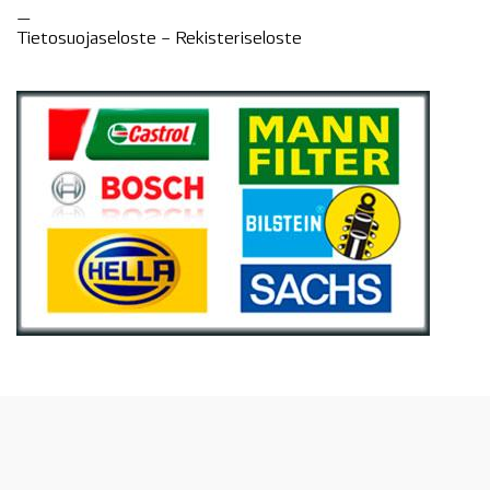
—
Tietosuojaseloste –
Rekisteri
seloste