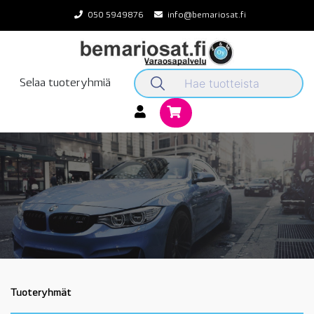
Skip
050 5949876
info@bemariosat.fi
to
content
Selaa tuoteryhmiä
Tuoteryhmät