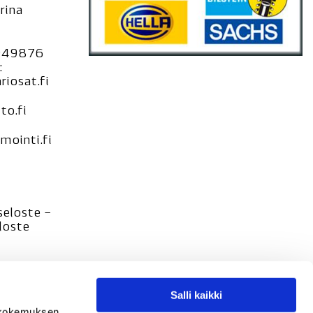
rina
949876
:
iosat.fi
to.fi
ointi.fi
seloste –
loste
Salli kaikki
tökokemuksen