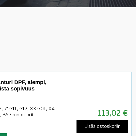
turi DPF, alempi,
oista sopivuus
2, 7' G11, G12, X3 G01, X4
113,02
€
 B57 moottorit
Lisää ostoskoriin