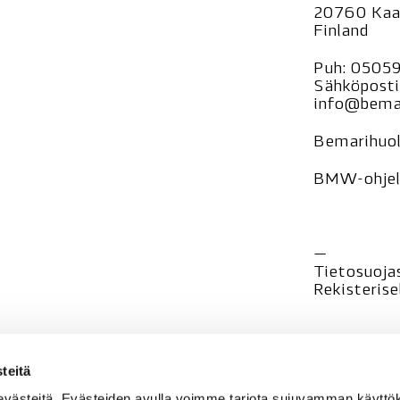
20760 Kaa
Finland
Puh:
0505
Sähköposti
info@bemar
Bemarihuol
BMW-ohjelm
—
Tietosuoja
Rekisteri
se
teitä
evästeitä. Evästeiden avulla voimme tarjota sujuvamman käyt