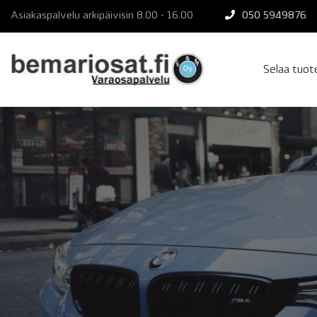
Skip
Asiakaspalvelu arkipäivisin 8.00 - 16.00
050 5949876
to
content
Selaa tuo