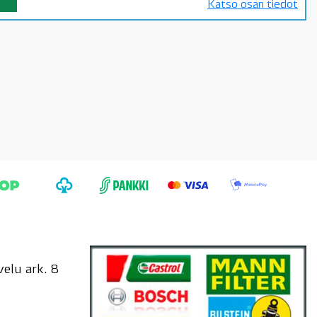
Katso osan tiedot
elu ark. 8