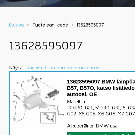
Etusivu
Tuote ean_code
13628595097
13628595097
Näytä:
13628595097 BMW lämpöan
B57, B57O, katso lisätied
autoosi, OE
Malleihin
3' G20, G21, 5' G30, G31, 6' G3
G02, X5 G05, X6 G06, X7 G07,
Alkuperäinen BMW osa