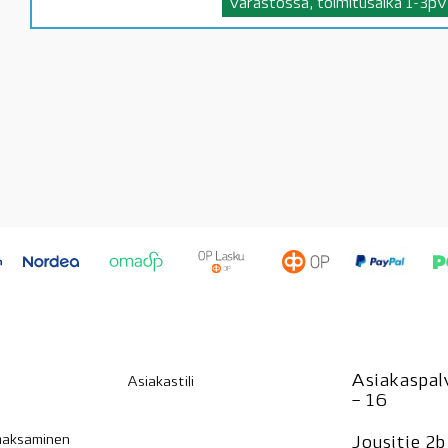
Varastossa, toimitusaika 1-3pv
Asiakaspalv
Asiakastili
– 16
 maksaminen
Jousitie 2b