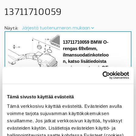
13711710059
Näytä:
13711710059 BMW O-
rengas 69x6mm,
ilmansuodatinkoteloo
n, katso lisätiedoista
sopivuus autoosi, OE
Malleihin
3' E36, E46, 5' E39, 7'
E32, E38, katso
lisätiedoista sopivuus
Tämä sivusto käyttää evästeitä
Alkuperäinen BMW O-
Tämä verkkosivu käyttää evästeitä. Evästeiden avulla
rengas 69x6mm
voimme tarjota sujuvamman käyttökokemuksen
Varastossa,
sivuillamme. Jos jatkat verkkosivun käyttöä, hyväksyt
toimitusaika 1-3pv
evästeiden käytön. Lisätietoja evästeiden käyttö- ja
8,08
€
hallinnointitavoista saatte kohdassa Evästeet (cookies).