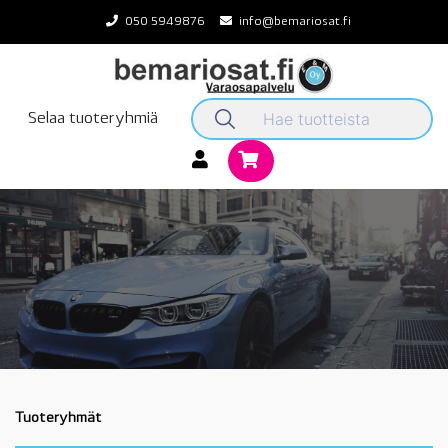
Skip
050 5949876
info@bemariosat.fi
to
content
Selaa tuoteryhmiä
Tuoteryhmät