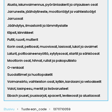
Alusta, iskunvaimennus, pyöränlaakerit ja ohjauksen osat
Jarruneste, jäähdytineste, moottoriöljyt ja vaihteistoöljyt
Jarruosat
Jäähdytys, ilmastointi ja lämmityslaite
Klipsit, kiinnikkeet
Pultit, ruuvit, mutterit
Korin osat, peltiosat, muoviosat, lasiosat, lukot ja avaimet
Laturit, polttoaineensyöttö, sytytysosat, startit ja sähköosat
Moottorin osat, hihnat, rullat ja pakoputkisto
O-renkaat
Suodattimet ja huoltopaketit
Voimansiirto, vaihteiston osat, kytkin, kardaani ja vetoakselit
Valot, lasinpesu, merkit ja lisävarusteet
Eibach jouset, jousisarjat, spacerit, levikeosat ja alustaosat
Etusivu
Tuote ean_code
13711710059