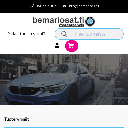
Skip
050 5949876
info@bemariosat.fi
to
content
Selaa tuoteryhmiä
Tuoteryhmät