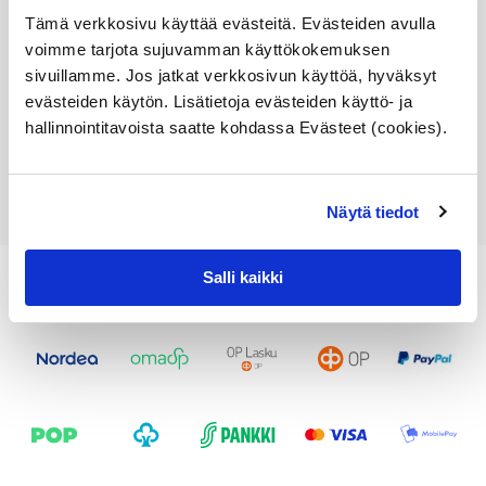
Varastossa,
Tämä verkkosivu käyttää evästeitä. Evästeiden avulla
toimitusaika 1-3pv
voimme tarjota sujuvamman käyttökokemuksen
sivuillamme. Jos jatkat verkkosivun käyttöä, hyväksyt
30,86
€
evästeiden käytön. Lisätietoja evästeiden käyttö- ja
hallinnointitavoista saatte kohdassa Evästeet (cookies).
Lisää ostoskoriin
Katso osan tiedot
Näytä tiedot
Salli kaikki