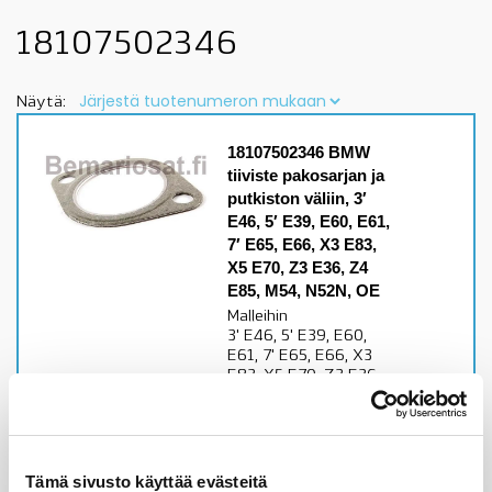
18107502346
Näytä:
18107502346 BMW
tiiviste pakosarjan ja
putkiston väliin, 3′
E46, 5′ E39, E60, E61,
7′ E65, E66, X3 E83,
X5 E70, Z3 E36, Z4
E85, M54, N52N, OE
Malleihin
3' E46, 5' E39, E60,
E61, 7' E65, E66, X3
E83, X5 E70, Z3 E36,
Z4 E85, M54, N52N
moottorittarkista
sopivuus lisätiedoista
Alkuperäinen BMW osa
Tämä sivusto käyttää evästeitä