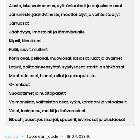
Alusta, iskunvaimennus, pyöränlaakerit ja ohjauksen osat
Jarruneste, jäähdytineste, moottoriöljyt ja vaihteistoöljyt
Jarruosat
Jäähdytys, ilmastointi ja lämmityslaite
Klipsit, kiinnikkeet
Pultit, ruuvit, mutterit
Korin osat, peltiosat, muoviosat, lasiosat, lukot ja avaimet
Laturit, polttoaineensyöttö, sytytysosat, startit ja sähköosat
Moottorin osat, hihnat, rullat ja pakoputkisto
O-renkaat
Suodattimet ja huoltopaketit
Voimansiirto, vaihteiston osat, kytkin, kardaani ja vetoakselit
Valot, lasinpesu, merkit ja lisävarusteet
Eibach jouset, jousisarjat, spacerit, levikeosat ja alustaosat
Etusivu
Tuote ean_code
18107502346