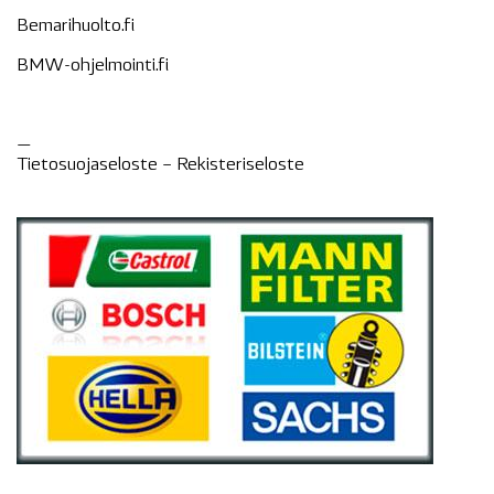
Bemarihuolto.fi
BMW-ohjelmointi.fi
—
Tietosuojaseloste –
Rekisteri
seloste