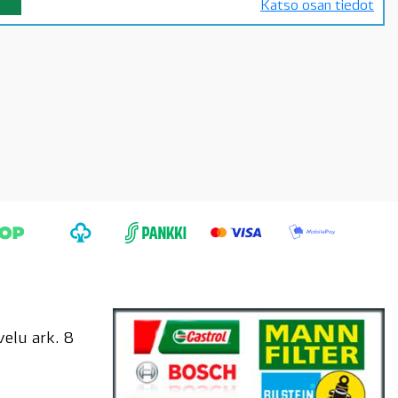
Katso osan tiedot
elu ark. 8