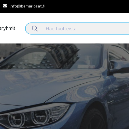
info@bemariosat.fi
teryhmiä