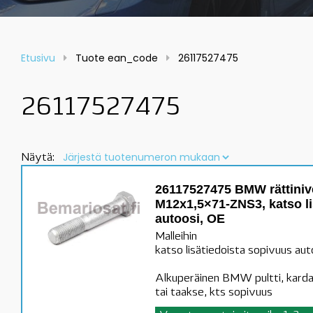
Etusivu
Tuote ean_code
26117527475
26117527475
Näytä:
26117527475 BMW rättinive
M12x1,5×71-ZNS3, katso li
autoosi, OE
Malleihin
katso lisätiedoista sopivuus aut
Alkuperäinen BMW pultti, karda
tai taakse, kts sopivuus