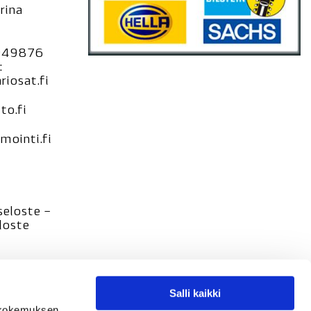
rina
949876
:
iosat.fi
to.fi
ointi.fi
seloste –
loste
Salli kaikki
tökokemuksen