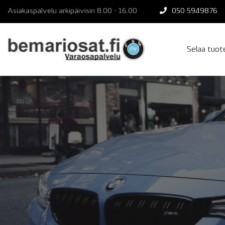
Skip
Asiakaspalvelu arkipäivisin 8.00 - 16.00
050 5949876
to
content
Selaa tuo