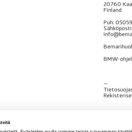
20760 Kaa
Finland
Puh:
0505
Sähköposti
info@bemar
Bemarihuol
BMW-ohjelm
—
Tietosuoja
Rekisteri
se
teitä
evästeitä. Evästeiden avulla voimme tarjota sujuvamman käyt