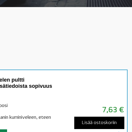
len pultti
sätiedoista sopivuus
oosi
7,63
€
anin kuminiveleen, eteen
Lisää ostoskoriin