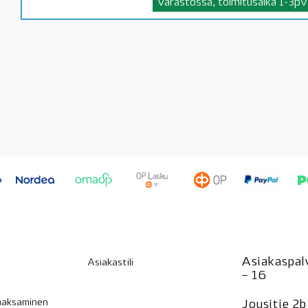
Varastossa, toimitusaika 1-3pv
Asiakaspalv
Asiakastili
– 16
 maksaminen
Jousitie 2b