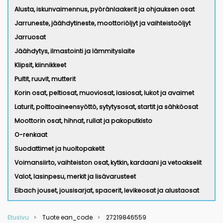
Alusta, iskunvaimennus, pyöränlaakerit ja ohjauksen osat
Jarruneste, jäähdytineste, moottoriöljyt ja vaihteistoöljyt
Jarruosat
Jäähdytys, ilmastointi ja lämmityslaite
Klipsit, kiinnikkeet
Pultit, ruuvit, mutterit
Korin osat, peltiosat, muoviosat, lasiosat, lukot ja avaimet
Laturit, polttoaineensyöttö, sytytysosat, startit ja sähköosat
Moottorin osat, hihnat, rullat ja pakoputkisto
O-renkaat
Suodattimet ja huoltopaketit
Voimansiirto, vaihteiston osat, kytkin, kardaani ja vetoakselit
Valot, lasinpesu, merkit ja lisävarusteet
Eibach jouset, jousisarjat, spacerit, levikeosat ja alustaosat
Etusivu
Tuote ean_code
27219846559