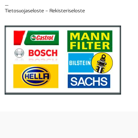
—
Tietosuojaseloste –
Rekisteri
seloste