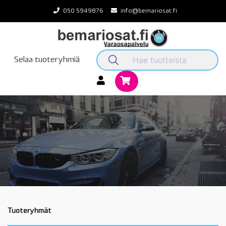
Skip
050 5949876
info@bemariosat.fi
to
content
Selaa tuoteryhmiä
Tuoteryhmät