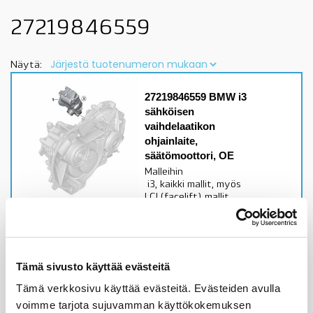
27219846559
Näytä:
27219846559 BMW i3
sähköisen
vaihdelaatikon
ohjainlaite,
säätömoottori, OE
Malleihin
i3, kaikki mallit, myös
LCI (facelift) mallit
Alkuperäinen BMW osa
Varastossa,
toimitusaika 1-3pv
Tämä sivusto käyttää evästeitä
178,47
€
Tämä verkkosivu käyttää evästeitä. Evästeiden avulla
voimme tarjota sujuvamman käyttökokemuksen