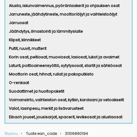
Alusta, iskunvaimennus, pyöränlaakerit ja ohjauksen osat
Jarruneste, jäähdytineste, moottoriöljyt ja vaihteistoöljyt
Jarruosat
Jäähdytys, ilmastointi ja lämmityslaite
Klipsit, kiinnikkeet
Pultit, ruuvit, mutterit
Korin osat, peltiosat, muoviosat, lasiosat, lukot ja avaimet
Laturit, polttoaineensyöttö, sytytysosat, startit ja sähköosat
Moottorin osat, hihnat, rullat ja pakoputkisto
O-renkaat
Suodattimet ja huoltopaketit
Voimansiirto, vaihteiston osat, kytkin, kardaani ja vetoakselit
Valot, lasinpesu, merkit ja lisävarusteet
Eibach jouset, jousisarjat, spacerit, levikeosat ja alustaosat
Etusivu
Tuote ean_code
31106890194