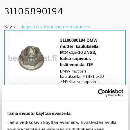
31106890194
Näytä:
31106890194 BMW
mutteri kauluksella,
M14x1,5-10 ZNS3,
katso sopivuus
lisätiedoista, OE
BMW mutteri
kauluksella, M14x1,5-10
ZNS3katso sopivuus
lisätiedoista
Alkuperäinen BMW osa
Varastossa,
toimitusaika 1-3pv
Tämä sivusto käyttää evästeitä
Tämä verkkosivu käyttää evästeitä. Evästeiden avulla
7,32
€
voimme tarjota sujuvamman käyttökokemuksen