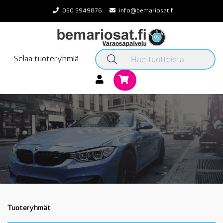
Skip
050 5949876
info@bemariosat.fi
to
content
Selaa tuoteryhmiä
Tuoteryhmät