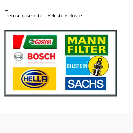
—
Tietosuojaseloste –
Rekisteri
seloste