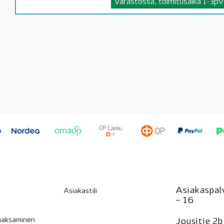
Varastossa, toimitusaika 1-3pv
Asiakaspalv
Asiakastili
– 16
 maksaminen
Jousitie 2b