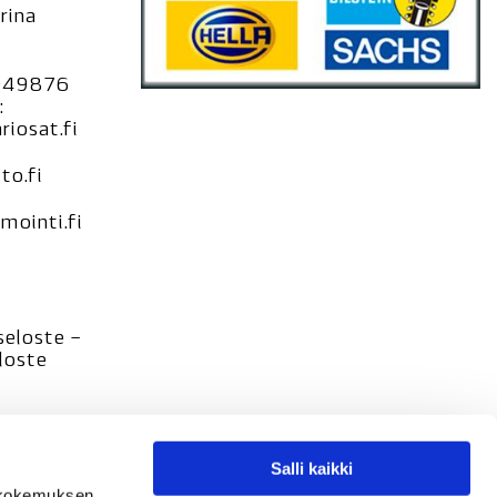
rina
949876
:
iosat.fi
to.fi
ointi.fi
seloste –
loste
Salli kaikki
tökokemuksen