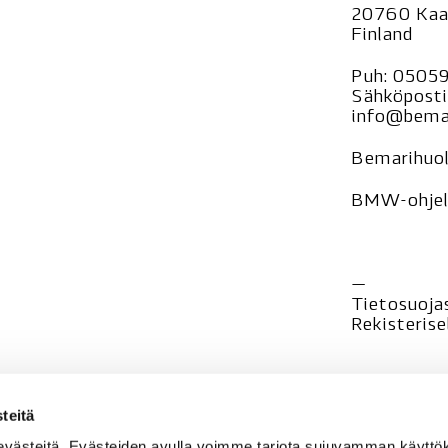
20760 Kaa
Finland
Puh:
0505
Sähköposti
info@bemar
Bemarihuol
BMW-ohjelm
—
Tietosuoja
Rekisteri
se
teitä
evästeitä. Evästeiden avulla voimme tarjota sujuvamman käyt