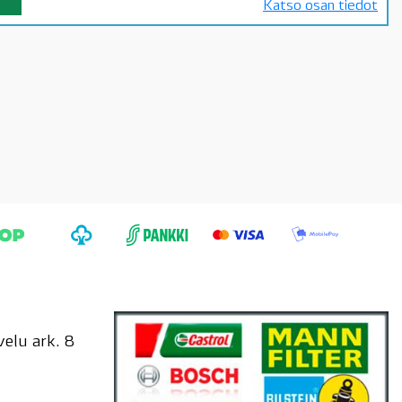
Katso osan tiedot
elu ark. 8