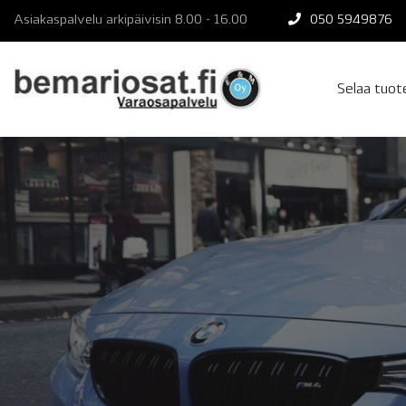
Skip
Asiakaspalvelu arkipäivisin 8.00 - 16.00
050 5949876
to
content
Selaa tuo