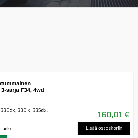
 etummainen
 3-sarja F34, 4wd
 330dx, 330ix, 335dx,
160,01
€
Lisää ostoskoriin
otanko