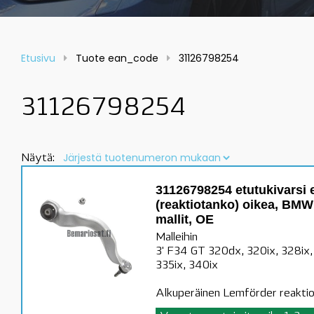
Etusivu
Tuote ean_code
31126798254
31126798254
Näytä:
31126798254 etutukivarsi
(reaktiotanko) oikea, BMW
mallit, OE
Malleihin
3' F34 GT 320dx, 320ix, 328ix,
335ix, 340ix
Alkuperäinen Lemförder reakti