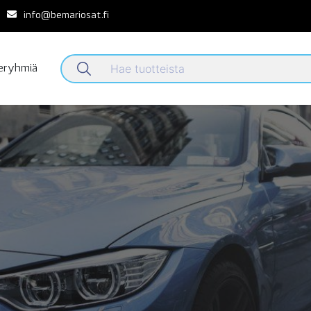
info@bemariosat.fi
teryhmiä