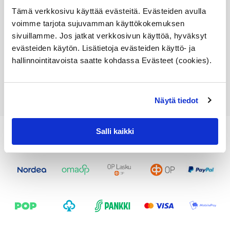
Varastossa,
Tämä verkkosivu käyttää evästeitä. Evästeiden avulla
toimitusaika 1-3pv
voimme tarjota sujuvamman käyttökokemuksen
sivuillamme. Jos jatkat verkkosivun käyttöä, hyväksyt
36,71
€
evästeiden käytön. Lisätietoja evästeiden käyttö- ja
hallinnointitavoista saatte kohdassa Evästeet (cookies).
Lisää ostoskoriin
Katso osan tiedot
Näytä tiedot
Salli kaikki