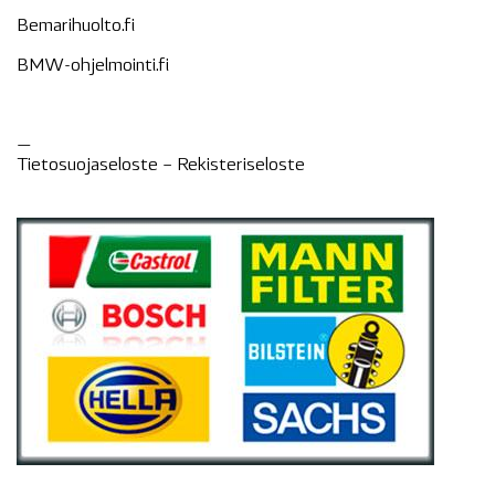
Bemarihuolto.fi
BMW-ohjelmointi.fi
—
Tietosuojaseloste –
Rekisteri
seloste