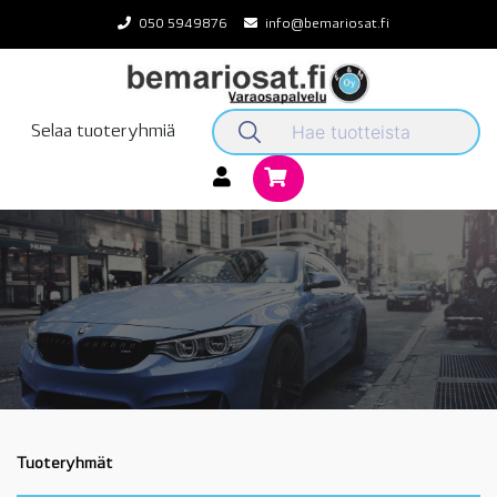
Skip
050 5949876
info@bemariosat.fi
to
content
Selaa tuoteryhmiä
Tuoteryhmät