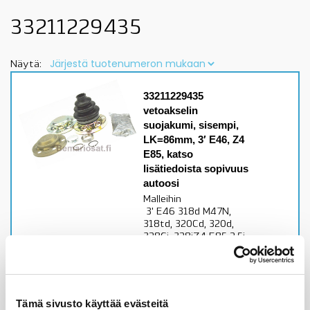
33211229435
Näytä:
33211229435
vetoakselin
suojakumi, sisempi,
LK=86mm, 3′ E46, Z4
E85, katso
lisätiedoista sopivuus
autoosi
Malleihin
3' E46 318d M47N,
318td, 320Cd, 320d,
328Ci, 328iZ4 E85 2.5i
M54, 3.0i
Alkuperäisvalmistajan
vetoakselin sisempi
suojakumi LK=86mm
Tämä sivusto käyttää evästeitä