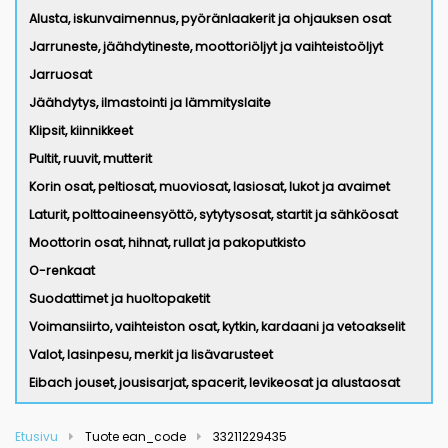
Alusta, iskunvaimennus, pyöränlaakerit ja ohjauksen osat
Jarruneste, jäähdytineste, moottoriöljyt ja vaihteistoöljyt
Jarruosat
Jäähdytys, ilmastointi ja lämmityslaite
Klipsit, kiinnikkeet
Pultit, ruuvit, mutterit
Korin osat, peltiosat, muoviosat, lasiosat, lukot ja avaimet
Laturit, polttoaineensyöttö, sytytysosat, startit ja sähköosat
Moottorin osat, hihnat, rullat ja pakoputkisto
O-renkaat
Suodattimet ja huoltopaketit
Voimansiirto, vaihteiston osat, kytkin, kardaani ja vetoakselit
Valot, lasinpesu, merkit ja lisävarusteet
Eibach jouset, jousisarjat, spacerit, levikeosat ja alustaosat
Etusivu
Tuote ean_code
33211229435