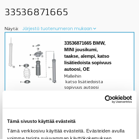
33536871665
Näytä:
33536871665 BMW,
MINI jousikumi,
taakse, alempi, katso
lisätiedoista sopivuus
autoosi, OE
Malleihin
katso lisätiedoista
sopivuus autoosi
Alkuperäinen BMW,
MINI alajousikumi
Varastossa,
toimitusaika 1-3pv
Tämä sivusto käyttää evästeitä
Tämä verkkosivu käyttää evästeitä. Evästeiden avulla
14,12
€
voimme tarjota sujuvamman käyttökokemuksen