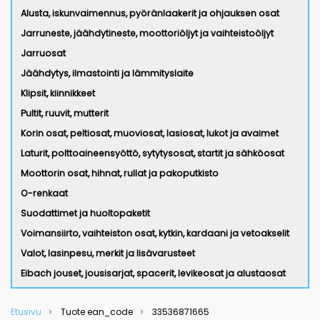
Alusta, iskunvaimennus, pyöränlaakerit ja ohjauksen osat
Jarruneste, jäähdytineste, moottoriöljyt ja vaihteistoöljyt
Jarruosat
Jäähdytys, ilmastointi ja lämmityslaite
Klipsit, kiinnikkeet
Pultit, ruuvit, mutterit
Korin osat, peltiosat, muoviosat, lasiosat, lukot ja avaimet
Laturit, polttoaineensyöttö, sytytysosat, startit ja sähköosat
Moottorin osat, hihnat, rullat ja pakoputkisto
O-renkaat
Suodattimet ja huoltopaketit
Voimansiirto, vaihteiston osat, kytkin, kardaani ja vetoakselit
Valot, lasinpesu, merkit ja lisävarusteet
Eibach jouset, jousisarjat, spacerit, levikeosat ja alustaosat
Etusivu
Tuote ean_code
33536871665