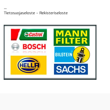
—
Tietosuojaseloste –
Rekisteri
seloste