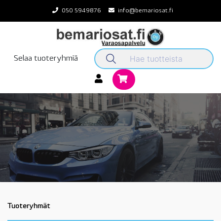
Skip
050 5949876
info@bemariosat.fi
to
content
Selaa tuoteryhmiä
Tuoteryhmät