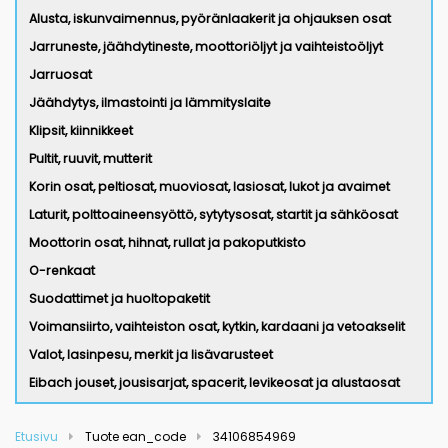
Alusta, iskunvaimennus, pyöränlaakerit ja ohjauksen osat
Jarruneste, jäähdytineste, moottoriöljyt ja vaihteistoöljyt
Jarruosat
Jäähdytys, ilmastointi ja lämmityslaite
Klipsit, kiinnikkeet
Pultit, ruuvit, mutterit
Korin osat, peltiosat, muoviosat, lasiosat, lukot ja avaimet
Laturit, polttoaineensyöttö, sytytysosat, startit ja sähköosat
Moottorin osat, hihnat, rullat ja pakoputkisto
O-renkaat
Suodattimet ja huoltopaketit
Voimansiirto, vaihteiston osat, kytkin, kardaani ja vetoakselit
Valot, lasinpesu, merkit ja lisävarusteet
Eibach jouset, jousisarjat, spacerit, levikeosat ja alustaosat
Etusivu
Tuote ean_code
34106854969