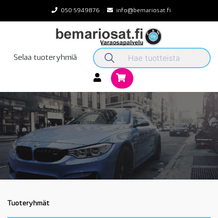
Skip
050 5949876
info@bemariosat.fi
to
content
Selaa tuoteryhmiä
Tuoteryhmät