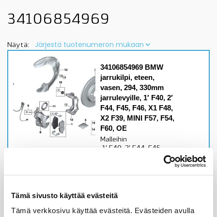
34106854969
Näytä:
34106854969 BMW
jarrukilpi, eteen,
vasen, 294, 330mm
jarrulevyille, 1′ F40, 2′
F44, F45, F46, X1 F48,
X2 F39, MINI F57, F54,
F60, OE
Malleihin
1' F40, 2' F44, F45,
F46, X1 F48, X2 F39,
MINI F57, F54, F60, F55,
F56 294, 330mm
jarrulevyille
Tämä sivusto käyttää evästeitä
Alkuperäinen BMW osa
Tämä verkkosivu käyttää evästeitä. Evästeiden avulla