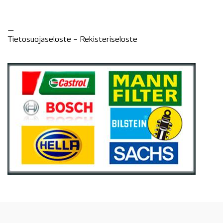
—
Tietosuojaseloste –
Rekisteri
seloste