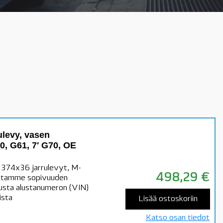
levy, vasen
60, G61, 7′ G70, OE
a 374x36 jarrulevyt, M-
498,29
€
mistamme sopivuuden
lausta alustanumeron (VIN)
ista
Lisää ostoskoriin
Katso osan tiedot