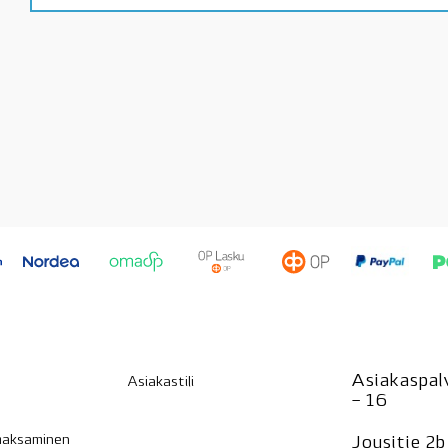
Asiakaspalv
Asiakastili
– 16
 maksaminen
Jousitie 2b