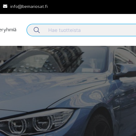
info@bemariosat.fi
teryhmiä