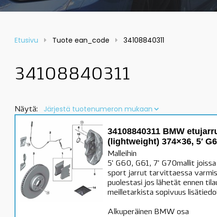
Etusivu
Tuote ean_code
34108840311
34108840311
Näytä:
34108840311 BMW etujarru
(lightweight) 374×36, 5′ G
Malleihin
5' G60, G61, 7' G70mallit joiss
sport jarrut tarvittaessa var
puolestasi jos lähetät ennen ti
meilletarkista sopivuus lisätiedo
Alkuperäinen BMW osa