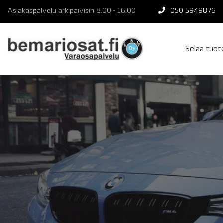
Skip
Asiakaspalvelu arkipäivisin 8.00 - 16.00
050 5949876
to
content
Selaa tuo