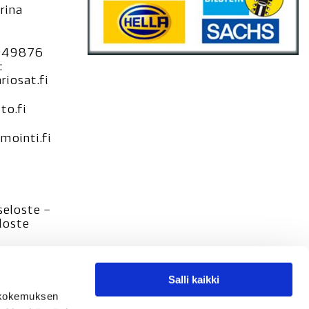
rina
949876
:
iosat.fi
to.fi
ointi.fi
seloste –
loste
Salli kaikki
tökokemuksen