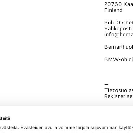
20760 Kaa
Finland
Puh:
0505
Sähköposti
info@bemar
Bemarihuol
BMW-ohjelm
—
Tietosuoja
Rekisteri
se
teitä
evästeitä. Evästeiden avulla voimme tarjota sujuvamman käyt