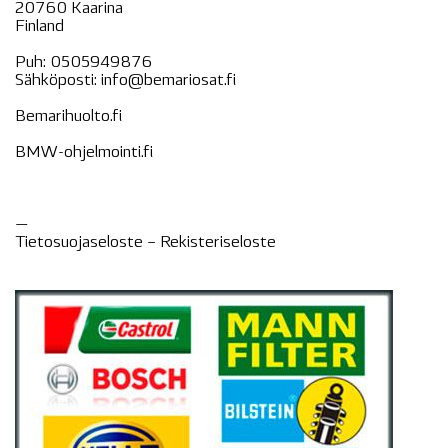
20760 Kaarina
Finland
Puh:
0505949876
Sähköposti:
info@bemariosat.fi
Bemarihuolto.fi
BMW-ohjelmointi.fi
—
Tietosuojaseloste –
Rekisteri
seloste