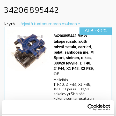
34206895442
Näytä:
Ale! -30%
34206895442 BMW
takajarrusatulakitti
missä satula, carrieri,
palat, sähköosa jne, M
Sport, sininen, oikea,
300/20 levylle, 1′ F40,
2′ F44, X1 F48, X2 F39,
OE
Malleihin
1' F40, 2' F44, X1 F48,
X2 F39 joissa 300/20
takalevytSisältää:
kokonaisen jarrusatulan
kaikkine osineen,
carrierin
liukutappeineen,