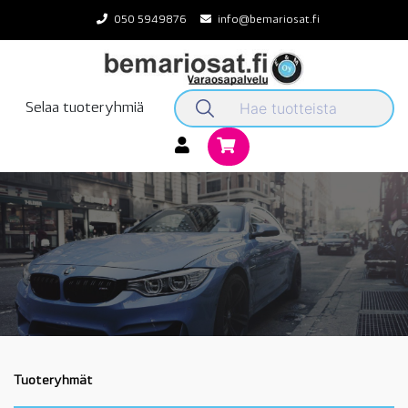
Skip
050 5949876
info@bemariosat.fi
to
content
Selaa tuoteryhmiä
Tuoteryhmät