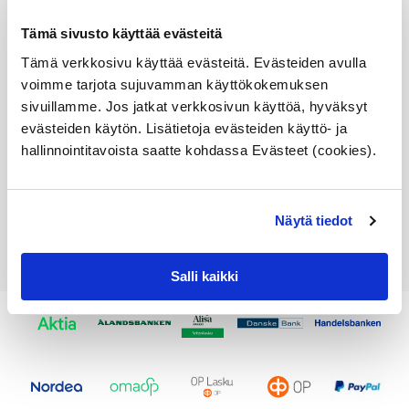
jarrupalat, sähköisen
käsijarruosantarkista
Tämä sivusto käyttää evästeitä
sopivuus lisätiedoista
Tämä verkkosivu käyttää evästeitä. Evästeiden avulla
Alkuperäinen BMW osa
voimme tarjota sujuvamman käyttökokemuksen
Varastossa,
sivuillamme. Jos jatkat verkkosivun käyttöä, hyväksyt
toimitusaika 1-3pv
evästeiden käytön. Lisätietoja evästeiden käyttö- ja
hallinnointitavoista saatte kohdassa Evästeet (cookies).
314,06
€
Lisää ostoskoriin
Näytä tiedot
Katso osan tiedot
Salli kaikki