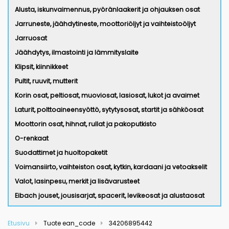
Alusta, iskunvaimennus, pyöränlaakerit ja ohjauksen osat
Jarruneste, jäähdytineste, moottoriöljyt ja vaihteistoöljyt
Jarruosat
Jäähdytys, ilmastointi ja lämmityslaite
Klipsit, kiinnikkeet
Pultit, ruuvit, mutterit
Korin osat, peltiosat, muoviosat, lasiosat, lukot ja avaimet
Laturit, polttoaineensyöttö, sytytysosat, startit ja sähköosat
Moottorin osat, hihnat, rullat ja pakoputkisto
O-renkaat
Suodattimet ja huoltopaketit
Voimansiirto, vaihteiston osat, kytkin, kardaani ja vetoakselit
Valot, lasinpesu, merkit ja lisävarusteet
Eibach jouset, jousisarjat, spacerit, levikeosat ja alustaosat
Etusivu
Tuote ean_code
34206895442