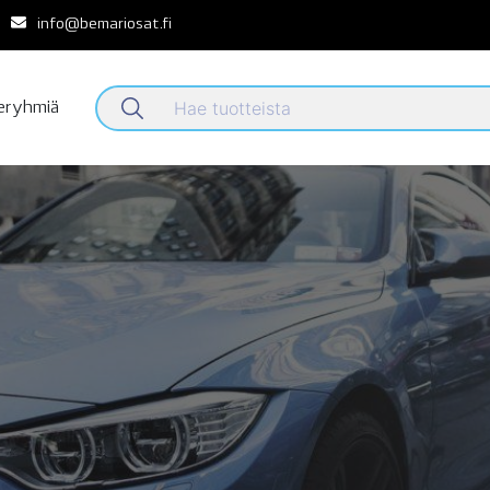
info@bemariosat.fi
teryhmiä