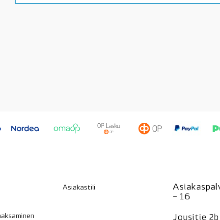
Asiakaspalv
Asiakastili
– 16
 maksaminen
Jousitie 2b