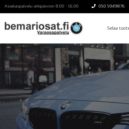
Skip
Asiakaspalvelu arkipäivisin 8.00 - 16.00
050 5949876
to
content
Selaa tuo