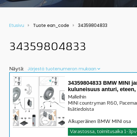
Etusivu
Tuote ean_code
34359804833
34359804833
Näytä:
34359804833 BMW MINI ja
kuluneisuus anturi, eteen,
Malleihin
MINI countryman R60, Paceman
lisätiedoista
Alkuperäinen BMW MINI osa
Varastossa, toimitusaika 1-3pv