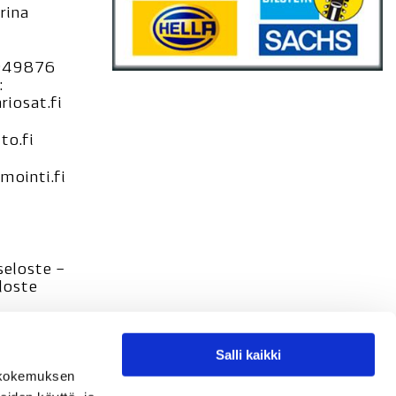
rina
949876
:
iosat.fi
to.fi
ointi.fi
seloste –
loste
Salli kaikki
tökokemuksen