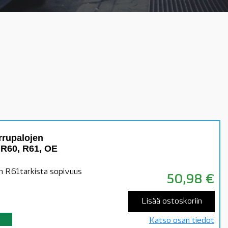
rrupalojen
 R60, R61, OE
 R61tarkista sopivuus
50,98
€
Lisää ostoskoriin
Katso osan tiedot