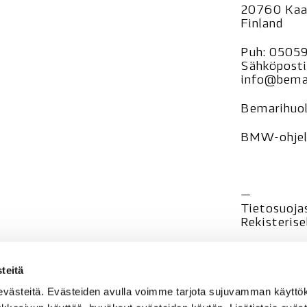
20760 Kaa
Finland
Puh:
0505
Sähköposti
info@bemar
Bemarihuol
BMW-ohjelm
—
Tietosuoja
Rekisteri
se
teitä
evästeitä. Evästeiden avulla voimme tarjota sujuvamman käyt