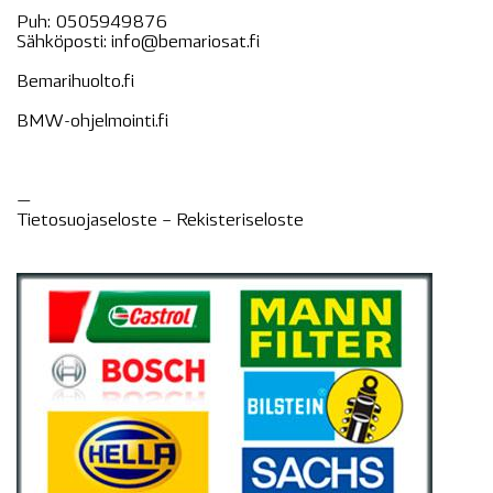
Puh:
0505949876
Sähköposti:
info@bemariosat.fi
Bemarihuolto.fi
BMW-ohjelmointi.fi
—
Tietosuojaseloste –
Rekisteri
seloste