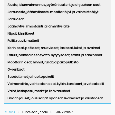
Alusta, iskunvaimennus, pyöränlaakerit ja ohjauksen osat
Jarruneste, jäähdytineste, moottoriöljyt ja vaihteistoöljyt
Jarruosat
Jäähdytys, ilmastointi ja lämmityslaite
Klipsit, kiinnikkeet
Pultit, ruuvit, mutterit
Korin osat, peltiosat, muoviosat, lasiosat, lukot ja avaimet
Laturit, polttoaineensyöttö, sytytysosat, startit ja sähköosat
Moottorin osat, hihnat, rullat ja pakoputkisto
O-renkaat
Suodattimet ja huoltopaketit
Voimansiirto, vaihteiston osat, kytkin, kardaani ja vetoakselit
Valot, lasinpesu, merkit ja lisävarusteet
Eibach jouset, jousisarjat, spacerit, levikeosat ja alustaosat
Etusivu
Tuote ean_code
51117222857