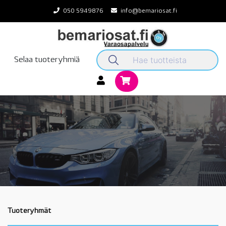
Skip
050 5949876
info@bemariosat.fi
to
content
Selaa tuoteryhmiä
Tuoteryhmät