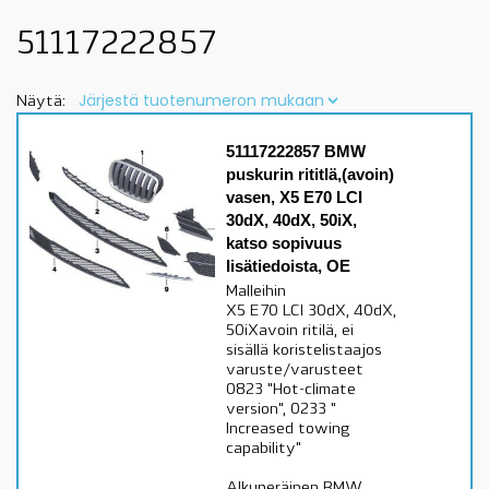
51117222857
Näytä:
51117222857 BMW
puskurin rititlä,(avoin)
vasen, X5 E70 LCI
30dX, 40dX, 50iX,
katso sopivuus
lisätiedoista, OE
Malleihin
X5 E70 LCI 30dX, 40dX,
50iXavoin ritilä, ei
sisällä koristelistaajos
varuste/varusteet
0823 "Hot-climate
version", 0233 "
Increased towing
capability"
Alkuperäinen BMW