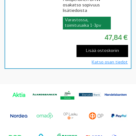
osakatso sopivuus
lisätiedoista
Varastossa,
toimitusaika 1-3pv
47,84
€
Lisää ostoskoriin
Katso osan tiedot