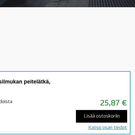
lmukan peitelätkä,
doista
25,87
€
Lisää ostoskoriin
Katso osan tiedot