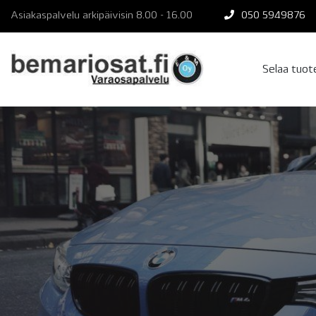
Skip
Asiakaspalvelu arkipäivisin 8.00 - 16.00
050 5949876
to
content
Selaa tuo