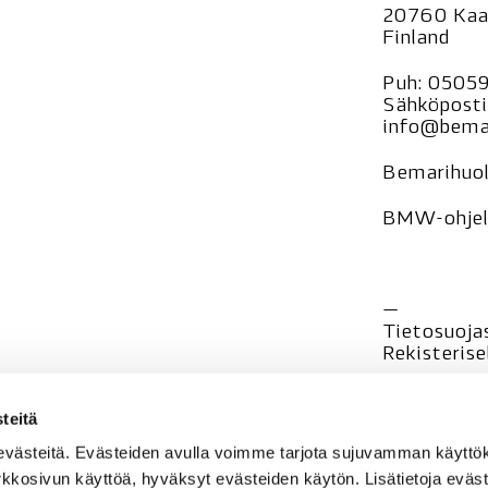
20760 Kaa
Finland
Puh:
0505
Sähköposti
info@bemar
Bemarihuol
BMW-ohjelm
—
Tietosuoja
Rekisteri
se
teitä
evästeitä. Evästeiden avulla voimme tarjota sujuvamman käyt
rkkosivun käyttöä, hyväksyt evästeiden käytön. Lisätietoja eväst