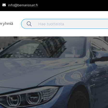
info@bemariosat.fi
teryhmiä