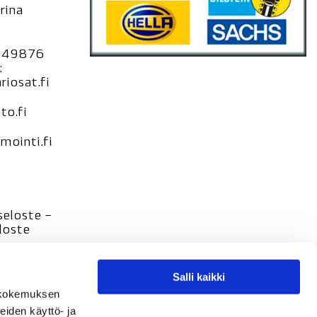
rina
949876
:
iosat.fi
to.fi
ointi.fi
seloste –
loste
Salli kaikki
tökokemuksen
eiden käyttö- ja