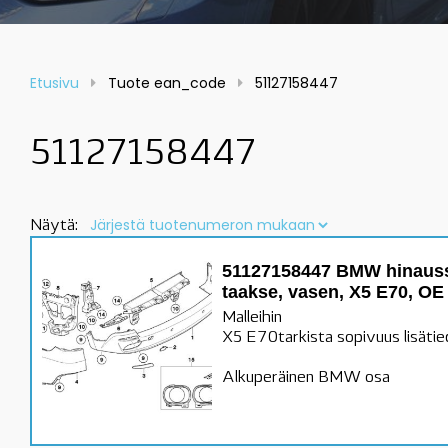
Etusivu
Tuote ean_code
51127158447
51127158447
Näytä:
51127158447 BMW hinaussi
taakse, vasen, X5 E70, OE
Malleihin
X5 E70tarkista sopivuus lisätie
Alkuperäinen BMW osa