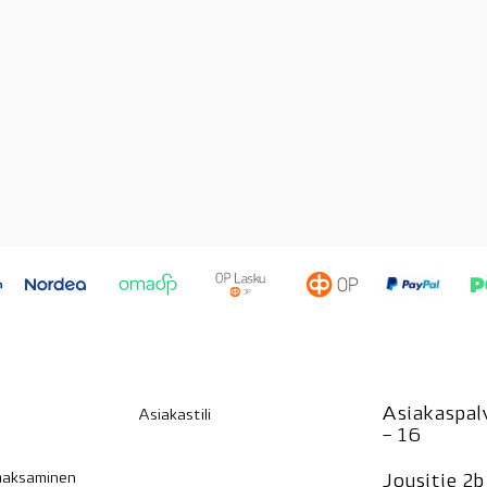
Asiakaspalv
Asiakastili
– 16
 maksaminen
Jousitie 2b