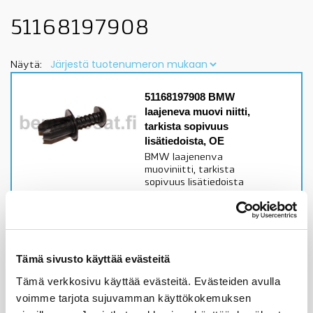
51168197908
Näytä:
51168197908 BMW
laajeneva muovi niitti,
tarkista sopivuus
lisätiedoista, OE
BMW laajenenva
muoviniitti, tarkista
sopivuus lisätiedoista
Alkuperäinen BMW osa
Varastossa,
toimitusaika 1-3pv
Tämä sivusto käyttää evästeitä
0,89
€
Tämä verkkosivu käyttää evästeitä. Evästeiden avulla
voimme tarjota sujuvamman käyttökokemuksen
Lisää ostoskoriin