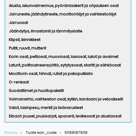
Alusta, iskunvaimennus, pyöränlaakerit ja ohjauksen osat
Jarruneste, jäähdytineste, moottoriöljyt ja vaihteistoöljyt
Jarruosat
Jäähdytys, ilmastointi ja lämmityslaite
Klipsit, kiinnikkeet
Pultit, ruuvit, mutterit
Korin osat, peltiosat, muoviosat, lasiosat, lukot ja avaimet
Laturit, polttoaineensyöttö, sytytysosat, startit ja sähköosat
Moottorin osat, hihnat, rullat ja pakoputkisto
O-renkaat
Suodattimet ja huoltopaketit
Voimansiirto, vaihteiston osat, kytkin, kardaani ja vetoakselit
Valot, lasinpesu, merkit ja lisävarusteet
Eibach jouset, jousisarjat, spacerit, levikeosat ja alustaosat
Etusivu
Tuote ean_code
51168197908