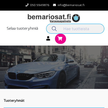
Skip
050 5949876
info@bemariosat.fi
to
content
Selaa tuoteryhmiä
Tuoteryhmät