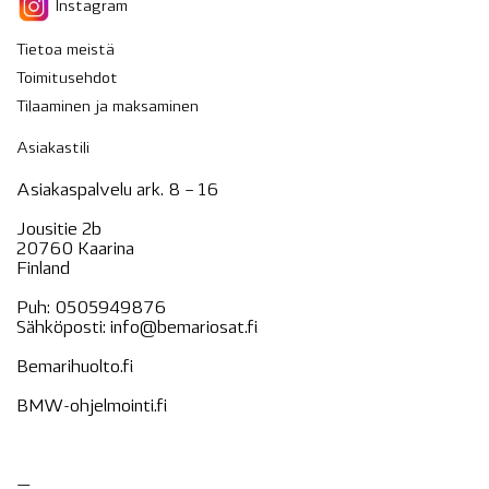
Instagram
Tietoa meistä
Toimitusehdot
Tilaaminen ja maksaminen
Asiakastili
Asiakaspalvelu ark. 8 – 16
Jousitie 2b
20760 Kaarina
Finland
Puh:
0505949876
Sähköposti:
info@bemariosat.fi
Bemarihuolto.fi
BMW-ohjelmointi.fi
—