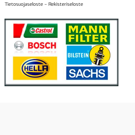
Tietosuojaseloste –
Rekisteri
seloste