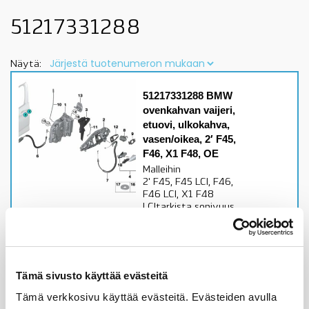
51217331288
Näytä:
51217331288 BMW
ovenkahvan vaijeri,
etuovi, ulkokahva,
vasen/oikea, 2′ F45,
F46, X1 F48, OE
Malleihin
2' F45, F45 LCI, F46,
F46 LCI, X1 F48
LCItarkista sopivuus
lisätiedoista
Alkuperäinen BMW osa
Varastossa,
Tämä sivusto käyttää evästeitä
toimitusaika 1-3pv
Tämä verkkosivu käyttää evästeitä. Evästeiden avulla
33,73
€