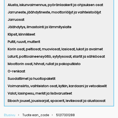
Alusta, iskunvaimennus, pyöränlaakerit ja ohjauksen osat
Jarruneste, jäähdytineste, moottoriöljyt ja vaihteistoöljyt
Jarruosat
Jäähdytys, ilmastointi ja lämmityslaite
Klipsit, kiinnikkeet
Pultit, ruuvit, mutterit
Korin osat, peltiosat, muoviosat, lasiosat, lukot ja avaimet
Laturit, polttoaineensyöttö, sytytysosat, startit ja sähköosat
Moottorin osat, hihnat, rullat ja pakoputkisto
O-renkaat
Suodattimet ja huoltopaketit
Voimansiirto, vaihteiston osat, kytkin, kardaani ja vetoakselit
Valot, lasinpesu, merkit ja lisävarusteet
Eibach jouset, jousisarjat, spacerit, levikeosat ja alustaosat
Etusivu
Tuote ean_code
51217331288