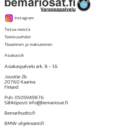
Instagram
Tietoa meistä
Toimitusehdot
Tilaaminen ja maksaminen
Asiakastili
Asiakaspalvelu ark. 8 – 16
Jousitie 2b
20760 Kaarina
Finland
Puh:
0505949876
Sähköposti:
info@bemariosat.fi
Bemarihuolto.fi
BMW-ohjelmointi.fi