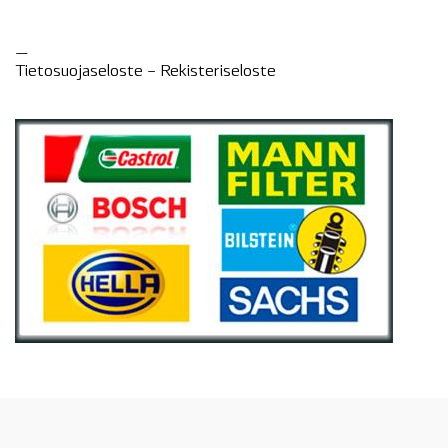
—
Tietosuojaseloste –
Rekisteri
seloste