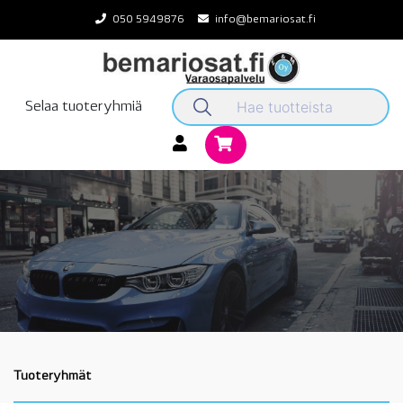
Skip
050 5949876
info@bemariosat.fi
to
content
Selaa tuoteryhmiä
Tuoteryhmät