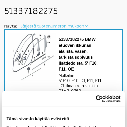
51337182275
Näytä:
51337182275 BMW
etuoven ikkunan
alalista, vasen,
tarkista sopivuus
lisätiedoista, 5′ F10,
F11, OE
Malleihin
5' F10, F10 LCI, F11, F11
LCI ilman varustetta
03MB, 0760,
07S1tarkista sopivuus
lisätiedoista, OE
Alkuperäinen BMW osa
Tämä sivusto käyttää evästeitä
Varastossa,
toimitusaika 1-3pv