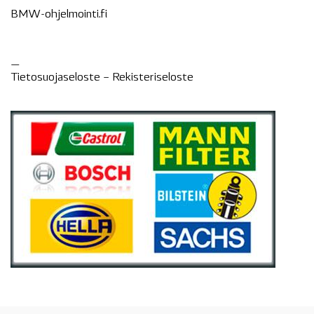
BMW-ohjelmointi.fi
—
Tietosuojaseloste –
Rekisteri
seloste