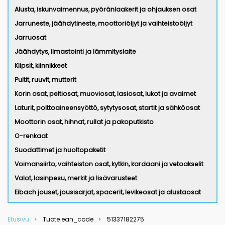
Alusta, iskunvaimennus, pyöränlaakerit ja ohjauksen osat
Jarruneste, jäähdytineste, moottoriöljyt ja vaihteistoöljyt
Jarruosat
Jäähdytys, ilmastointi ja lämmityslaite
Klipsit, kiinnikkeet
Pultit, ruuvit, mutterit
Korin osat, peltiosat, muoviosat, lasiosat, lukot ja avaimet
Laturit, polttoaineensyöttö, sytytysosat, startit ja sähköosat
Moottorin osat, hihnat, rullat ja pakoputkisto
O-renkaat
Suodattimet ja huoltopaketit
Voimansiirto, vaihteiston osat, kytkin, kardaani ja vetoakselit
Valot, lasinpesu, merkit ja lisävarusteet
Eibach jouset, jousisarjat, spacerit, levikeosat ja alustaosat
Etusivu
Tuote ean_code
51337182275