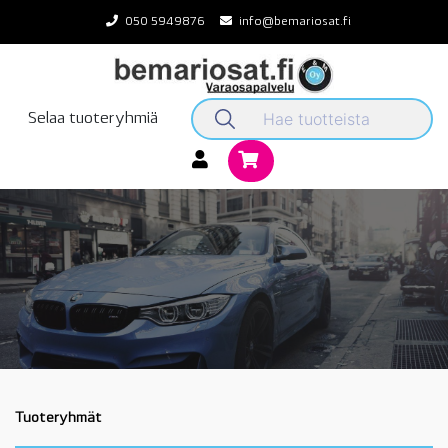
Skip
050 5949876
info@bemariosat.fi
to
content
Selaa tuoteryhmiä
Tuoteryhmät