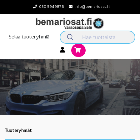
Skip
050 5949876
info@bemariosat.fi
to
content
Selaa tuoteryhmiä
Tuoteryhmät