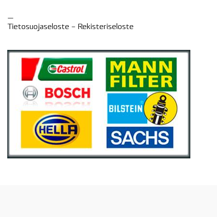
—
Tietosuojaseloste –
Rekisteri
seloste