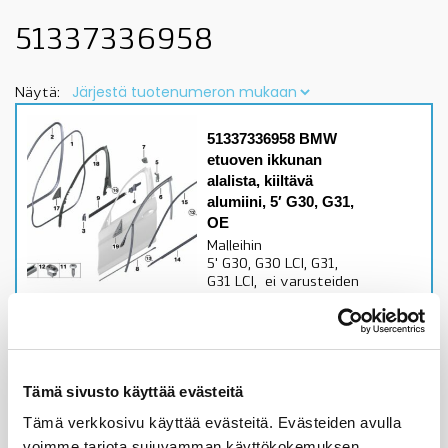
51337336958
Näytä:
51337336958 BMW
etuoven ikkunan
alalista, kiiltävä
alumiini, 5′ G30, G31,
OE
Malleihin
5' G30, G30 LCI, G31,
G31 LCI, ei varusteiden
0760, 03MB
kanssatarkista
sopivuus lisätiedoista,
OE
Tämä sivusto käyttää evästeitä
Alkuperäinen BMW osa
Tämä verkkosivu käyttää evästeitä. Evästeiden avulla
72,75
€
voimme tarjota sujuvamman käyttökokemuksen