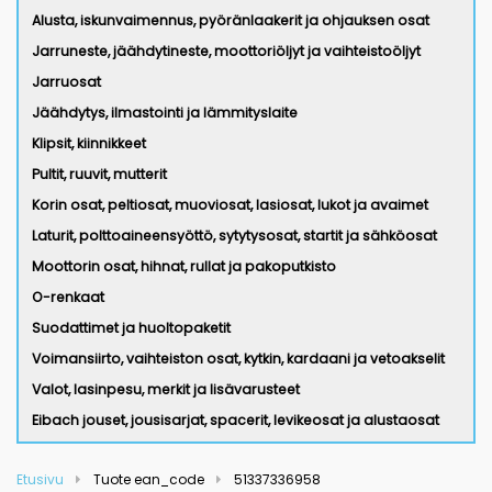
Alusta, iskunvaimennus, pyöränlaakerit ja ohjauksen osat
Jarruneste, jäähdytineste, moottoriöljyt ja vaihteistoöljyt
Jarruosat
Jäähdytys, ilmastointi ja lämmityslaite
Klipsit, kiinnikkeet
Pultit, ruuvit, mutterit
Korin osat, peltiosat, muoviosat, lasiosat, lukot ja avaimet
Laturit, polttoaineensyöttö, sytytysosat, startit ja sähköosat
Moottorin osat, hihnat, rullat ja pakoputkisto
O-renkaat
Suodattimet ja huoltopaketit
Voimansiirto, vaihteiston osat, kytkin, kardaani ja vetoakselit
Valot, lasinpesu, merkit ja lisävarusteet
Eibach jouset, jousisarjat, spacerit, levikeosat ja alustaosat
Etusivu
Tuote ean_code
51337336958