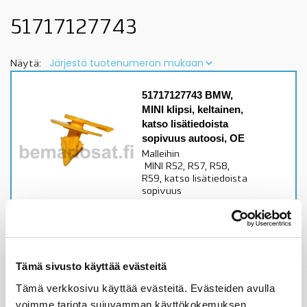
51717127743
Näytä:
51717127743 BMW,
MINI klipsi, keltainen,
katso lisätiedoista
sopivuus autoosi, OE
Malleihin
MINI R52, R57, R58,
R59, katso lisätiedoista
sopivuus
Alkuperäinen BMW,
MINI osa
Varastossa,
toimitusaika 1-3pv
Tämä sivusto käyttää evästeitä
Tämä verkkosivu käyttää evästeitä. Evästeiden avulla
3,92
€
voimme tarjota sujuvamman käyttökokemuksen