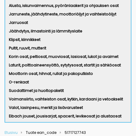
Alusta, iskunvaimennus, pyöränlaakerit ja ohjauksen osat
Jarruneste, jäähdytineste, moottoriöljyt ja vaihteistoöljyt
Jarruosat
Jäähdytys, ilmastointi ja lämmityslaite
Klipsit, kiinnikkeet
Pultit, ruuvit, mutterit
Korin osat, peltiosat, muoviosat, lasiosat, lukot ja avaimet
Laturit, polttoaineensyöttö, sytytysosat, startit ja sähköosat
Moottorin osat, hihnat, rullat ja pakoputkisto
O-renkaat
Suodattimet ja huoltopaketit
Voimansiirto, vaihteiston osat, kytkin, kardaani ja vetoakselit
Valot, lasinpesu, merkit ja lisävarusteet
Eibach jouset, jousisarjat, spacerit, levikeosat ja alustaosat
Etusivu
Tuote ean_code
51717127743