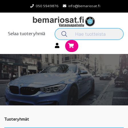
Skip
050 5949876
info@bemariosat.fi
to
content
Selaa tuoteryhmiä
Tuoteryhmät