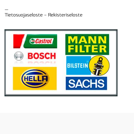
—
Tietosuojaseloste –
Rekisteri
seloste