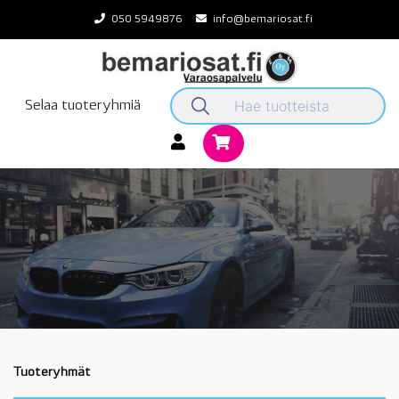
Skip
050 5949876
info@bemariosat.fi
to
content
Selaa tuoteryhmiä
Tuoteryhmät