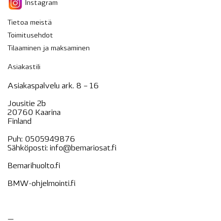
Instagram
Tietoa meistä
Toimitusehdot
Tilaaminen ja maksaminen
Asiakastili
Asiakaspalvelu ark. 8 – 16
Jousitie 2b
20760 Kaarina
Finland
Puh:
0505949876
Sähköposti:
info@bemariosat.fi
Bemarihuolto.fi
BMW-ohjelmointi.fi
—