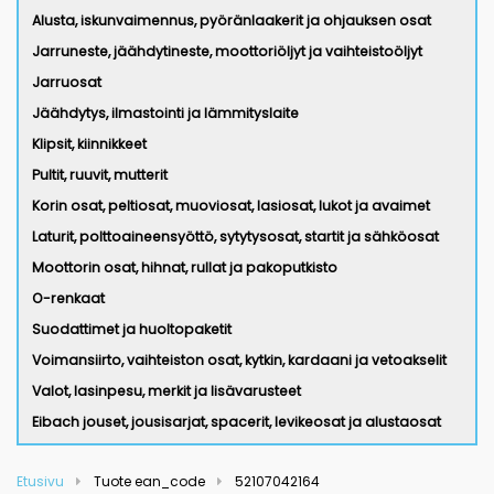
Alusta, iskunvaimennus, pyöränlaakerit ja ohjauksen osat
Jarruneste, jäähdytineste, moottoriöljyt ja vaihteistoöljyt
Jarruosat
Jäähdytys, ilmastointi ja lämmityslaite
Klipsit, kiinnikkeet
Pultit, ruuvit, mutterit
Korin osat, peltiosat, muoviosat, lasiosat, lukot ja avaimet
Laturit, polttoaineensyöttö, sytytysosat, startit ja sähköosat
Moottorin osat, hihnat, rullat ja pakoputkisto
O-renkaat
Suodattimet ja huoltopaketit
Voimansiirto, vaihteiston osat, kytkin, kardaani ja vetoakselit
Valot, lasinpesu, merkit ja lisävarusteet
Eibach jouset, jousisarjat, spacerit, levikeosat ja alustaosat
Etusivu
Tuote ean_code
52107042164