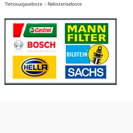
Tietosuojaseloste –
Rekisteri
seloste