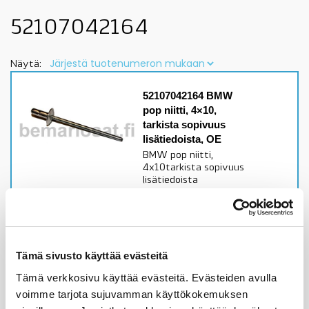
52107042164
Näytä:
52107042164 BMW
pop niitti, 4×10,
tarkista sopivuus
lisätiedoista, OE
BMW pop niitti,
4x10tarkista sopivuus
lisätiedoista
Alkuperäinen BMW osa
Varastossa,
toimitusaika 1-3pv
Tämä sivusto käyttää evästeitä
0,89
€
Tämä verkkosivu käyttää evästeitä. Evästeiden avulla
voimme tarjota sujuvamman käyttökokemuksen
Lisää ostoskoriin