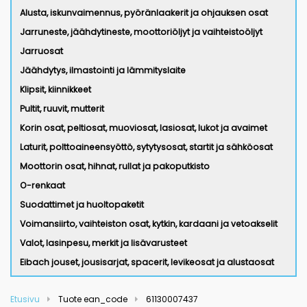
Alusta, iskunvaimennus, pyöränlaakerit ja ohjauksen osat
Jarruneste, jäähdytineste, moottoriöljyt ja vaihteistoöljyt
Jarruosat
Jäähdytys, ilmastointi ja lämmityslaite
Klipsit, kiinnikkeet
Pultit, ruuvit, mutterit
Korin osat, peltiosat, muoviosat, lasiosat, lukot ja avaimet
Laturit, polttoaineensyöttö, sytytysosat, startit ja sähköosat
Moottorin osat, hihnat, rullat ja pakoputkisto
O-renkaat
Suodattimet ja huoltopaketit
Voimansiirto, vaihteiston osat, kytkin, kardaani ja vetoakselit
Valot, lasinpesu, merkit ja lisävarusteet
Eibach jouset, jousisarjat, spacerit, levikeosat ja alustaosat
Etusivu
Tuote ean_code
61130007437