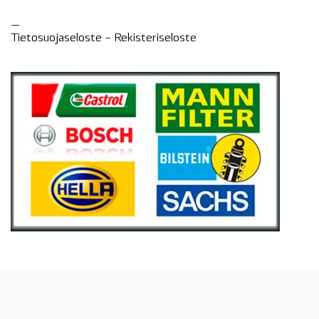
—
Tietosuojaseloste –
Rekisteri
seloste