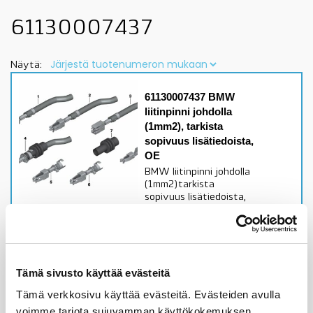
61130007437
Näytä:
61130007437 BMW
liitinpinni johdolla
(1mm2), tarkista
sopivuus lisätiedoista,
OE
BMW liitinpinni johdolla
(1mm2)tarkista
sopivuus lisätiedoista,
OE
Alkuperäinen BMW osa
Varastossa,
toimitusaika 1-3pv
Tämä sivusto käyttää evästeitä
Tämä verkkosivu käyttää evästeitä. Evästeiden avulla
3,33
€
voimme tarjota sujuvamman käyttökokemuksen