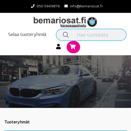
Skip
050 5949876
info@bemariosat.fi
to
content
Selaa tuoteryhmiä
Tuoteryhmät