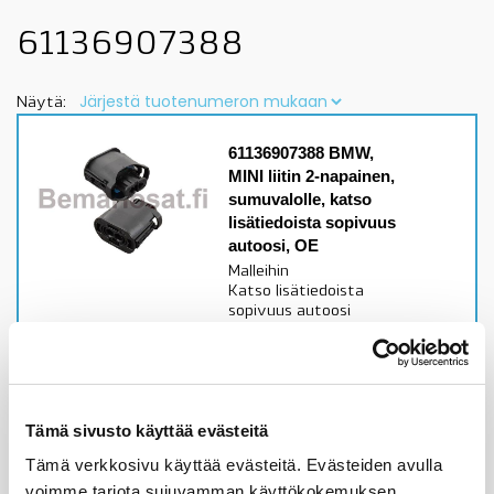
61136907388
Näytä:
61136907388 BMW,
MINI liitin 2-napainen,
sumuvalolle, katso
lisätiedoista sopivuus
autoosi, OE
Malleihin
Katso lisätiedoista
sopivuus autoosi
Alkuperäinen BMW,
MINI osa
Varastossa,
toimitusaika 1-3pv
Tämä sivusto käyttää evästeitä
Tämä verkkosivu käyttää evästeitä. Evästeiden avulla
2,52
€
voimme tarjota sujuvamman käyttökokemuksen