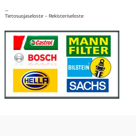
—
Tietosuojaseloste –
Rekisteri
seloste