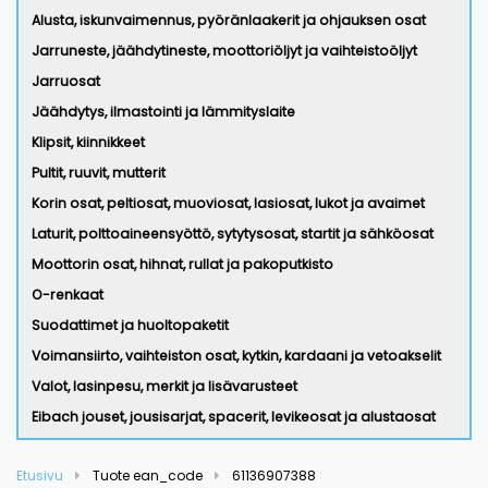
Alusta, iskunvaimennus, pyöränlaakerit ja ohjauksen osat
Jarruneste, jäähdytineste, moottoriöljyt ja vaihteistoöljyt
Jarruosat
Jäähdytys, ilmastointi ja lämmityslaite
Klipsit, kiinnikkeet
Pultit, ruuvit, mutterit
Korin osat, peltiosat, muoviosat, lasiosat, lukot ja avaimet
Laturit, polttoaineensyöttö, sytytysosat, startit ja sähköosat
Moottorin osat, hihnat, rullat ja pakoputkisto
O-renkaat
Suodattimet ja huoltopaketit
Voimansiirto, vaihteiston osat, kytkin, kardaani ja vetoakselit
Valot, lasinpesu, merkit ja lisävarusteet
Eibach jouset, jousisarjat, spacerit, levikeosat ja alustaosat
Etusivu
Tuote ean_code
61136907388