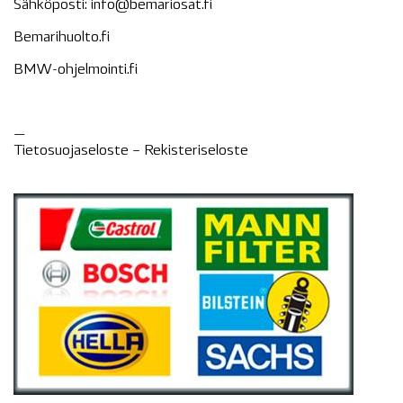
Sähköposti:
info@bemariosat.fi
Bemarihuolto.fi
BMW-ohjelmointi.fi
—
Tietosuojaseloste –
Rekisteri
seloste