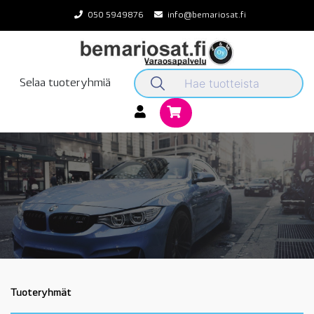
Skip
050 5949876
info@bemariosat.fi
to
content
Selaa tuoteryhmiä
Tuoteryhmät