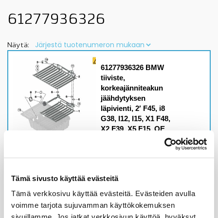
61277936326
Näytä:
61277936326 BMW
tiiviste,
korkeajänniteakun
jäähdytyksen
läpivienti, 2′ F45, i8
G38, I12, I15, X1 F48,
X2 F39, X5 F15, OE
Malleihin
2' F45, i8 G38, I12, I15,
X1 F48, X2 F39, X5 F15,
MINI
F60korkeajänniteakun
Tämä sivusto käyttää evästeitä
jäähdytyksen
Tämä verkkosivu käyttää evästeitä. Evästeiden avulla
läpivientitarkista
sopivuus lisätiedoista
voimme tarjota sujuvamman käyttökokemuksen
sivuillamme. Jos jatkat verkkosivun käyttöä, hyväksyt