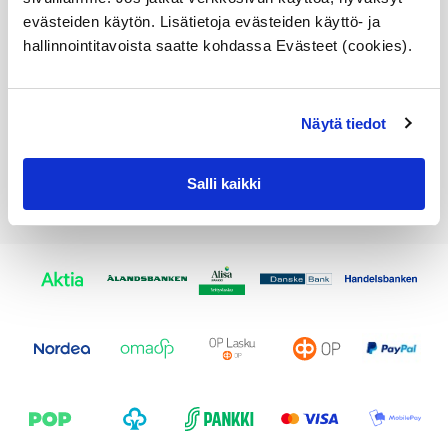
Alkuperäinen BMW osa
evästeiden käytön. Lisätietoja evästeiden käyttö- ja
Varastossa,
hallinnointitavoista saatte kohdassa Evästeet (cookies).
toimitusaika 1-3pv
20,52
€
Näytä tiedot
Lisää ostoskoriin
Katso osan tiedot
Salli kaikki