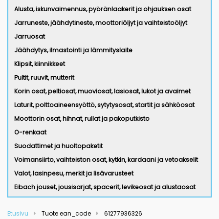
Alusta, iskunvaimennus, pyöränlaakerit ja ohjauksen osat
Jarruneste, jäähdytineste, moottoriöljyt ja vaihteistoöljyt
Jarruosat
Jäähdytys, ilmastointi ja lämmityslaite
Klipsit, kiinnikkeet
Pultit, ruuvit, mutterit
Korin osat, peltiosat, muoviosat, lasiosat, lukot ja avaimet
Laturit, polttoaineensyöttö, sytytysosat, startit ja sähköosat
Moottorin osat, hihnat, rullat ja pakoputkisto
O-renkaat
Suodattimet ja huoltopaketit
Voimansiirto, vaihteiston osat, kytkin, kardaani ja vetoakselit
Valot, lasinpesu, merkit ja lisävarusteet
Eibach jouset, jousisarjat, spacerit, levikeosat ja alustaosat
Etusivu
Tuote ean_code
61277936326