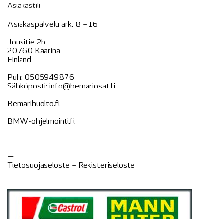
Asiakastili
Asiakaspalvelu ark. 8 – 16
Jousitie 2b
20760 Kaarina
Finland
Puh:
0505949876
Sähköposti:
info@bemariosat.fi
Bemarihuolto.fi
BMW-ohjelmointi.fi
—
Tietosuojaseloste –
Rekisteri
seloste