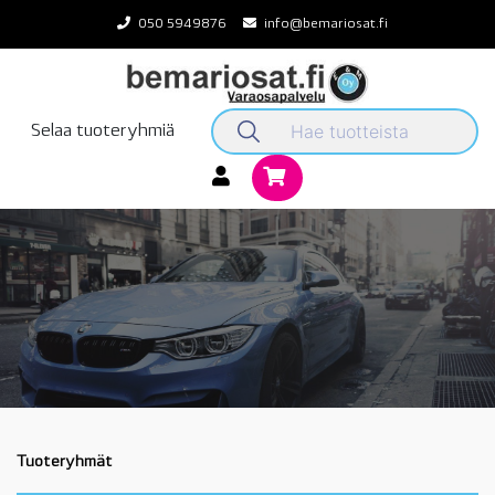
Skip
050 5949876
info@bemariosat.fi
to
content
Selaa tuoteryhmiä
Tuoteryhmät