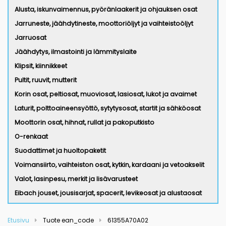
Alusta, iskunvaimennus, pyöränlaakerit ja ohjauksen osat
Jarruneste, jäähdytineste, moottoriöljyt ja vaihteistoöljyt
Jarruosat
Jäähdytys, ilmastointi ja lämmityslaite
Klipsit, kiinnikkeet
Pultit, ruuvit, mutterit
Korin osat, peltiosat, muoviosat, lasiosat, lukot ja avaimet
Laturit, polttoaineensyöttö, sytytysosat, startit ja sähköosat
Moottorin osat, hihnat, rullat ja pakoputkisto
O-renkaat
Suodattimet ja huoltopaketit
Voimansiirto, vaihteiston osat, kytkin, kardaani ja vetoakselit
Valot, lasinpesu, merkit ja lisävarusteet
Eibach jouset, jousisarjat, spacerit, levikeosat ja alustaosat
Etusivu
Tuote ean_code
61355A70A02