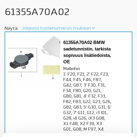
61355A70A02
Näytä:
61355A70A02 BMW
sadetunnistin, tarkista
sopivuus lisätiedoista,
OE
Malleihin
1' F20, F21, 2' F22, F23,
F44, F45, F46, F87,
G42, G87, 3' F30, F31,
F34, F80, G20, G21,
G80, G81, 4' F32, F33,
F82, F83, G22, G23, G26,
G82, G83, 5' G30, G31, 6'
G32, 7' G11, G12, i3 I01,
G28, i4 G26, iX3 G08,
X1 F48, X2 F39, X3
G01, G08, M F97, X4
G02, MF98, X5 F15,