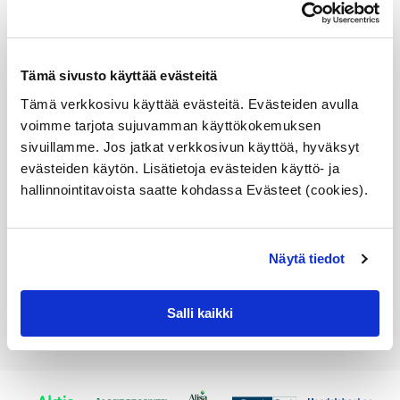
G05, M F85, X6 F16,
G06, M F86, X7 G07, Z4
G29tarvittaessa
varmistamme
Tämä sivusto käyttää evästeitä
sopivuuden puolestasi
jos lähetät ennen
Tämä verkkosivu käyttää evästeitä. Evästeiden avulla
tilausta alustanumeron
(VIN) meille
voimme tarjota sujuvamman käyttökokemuksen
sivuillamme. Jos jatkat verkkosivun käyttöä, hyväksyt
Alkuperäinen BMW osa
evästeiden käytön. Lisätietoja evästeiden käyttö- ja
Varastossa,
hallinnointitavoista saatte kohdassa Evästeet (cookies).
toimitusaika 1-3pv
255,83
€
Näytä tiedot
Lisää ostoskoriin
Katso osan tiedot
Salli kaikki