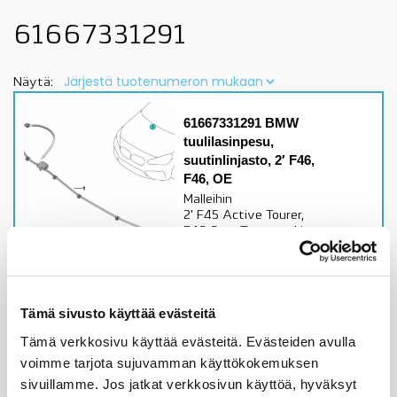
61667331291
Näytä:
61667331291 BMW
tuulilasinpesu,
suutinlinjasto, 2′ F46,
F46, OE
Malleihin
2' F45 Active Tourer,
F46 Gran Tourertarkista
sopivuus lisätiedoista
Alkuperäinen BMW osa
138,86
€
Tämä sivusto käyttää evästeitä
Tämä verkkosivu käyttää evästeitä. Evästeiden avulla
Lisää ostoskoriin
voimme tarjota sujuvamman käyttökokemuksen
sivuillamme. Jos jatkat verkkosivun käyttöä, hyväksyt
Katso osan tiedot