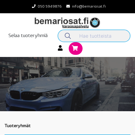
Skip
050 5949876
info@bemariosat.fi
to
content
Selaa tuoteryhmiä
Tuoteryhmät