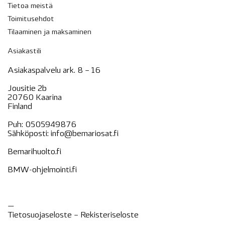
Tietoa meistä
Toimitusehdot
Tilaaminen ja maksaminen
Asiakastili
Asiakaspalvelu ark. 8 – 16
Jousitie 2b
20760 Kaarina
Finland
Puh:
0505949876
Sähköposti:
info@bemariosat.fi
Bemarihuolto.fi
BMW-ohjelmointi.fi
—
Tietosuojaseloste –
Rekisteri
seloste