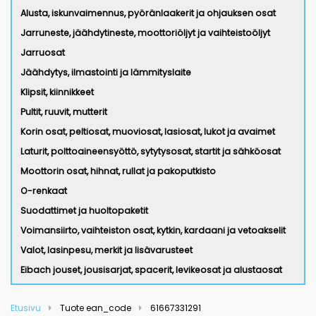
Alusta, iskunvaimennus, pyöränlaakerit ja ohjauksen osat
Jarruneste, jäähdytineste, moottoriöljyt ja vaihteistoöljyt
Jarruosat
Jäähdytys, ilmastointi ja lämmityslaite
Klipsit, kiinnikkeet
Pultit, ruuvit, mutterit
Korin osat, peltiosat, muoviosat, lasiosat, lukot ja avaimet
Laturit, polttoaineensyöttö, sytytysosat, startit ja sähköosat
Moottorin osat, hihnat, rullat ja pakoputkisto
O-renkaat
Suodattimet ja huoltopaketit
Voimansiirto, vaihteiston osat, kytkin, kardaani ja vetoakselit
Valot, lasinpesu, merkit ja lisävarusteet
Eibach jouset, jousisarjat, spacerit, levikeosat ja alustaosat
Etusivu
Tuote ean_code
61667331291