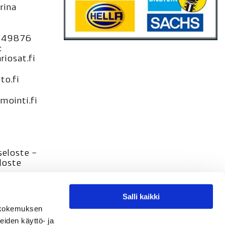
rina
949876
:
iosat.fi
to.fi
ointi.fi
seloste –
loste
Salli kaikki
tökokemuksen
eiden käyttö- ja