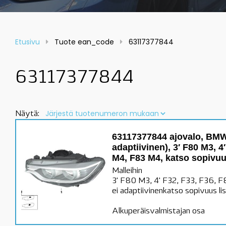
Etusivu
Tuote ean_code
63117377844
63117377844
Näytä:
63117377844 ajovalo, BMW,
adaptiivinen), 3′ F80 M3, 4
M4, F83 M4, katso sopivuus
Malleihin
3' F80 M3, 4' F32, F33, F36, 
ei adaptiivinenkatso sopivuus li
Alkuperäisvalmistajan osa