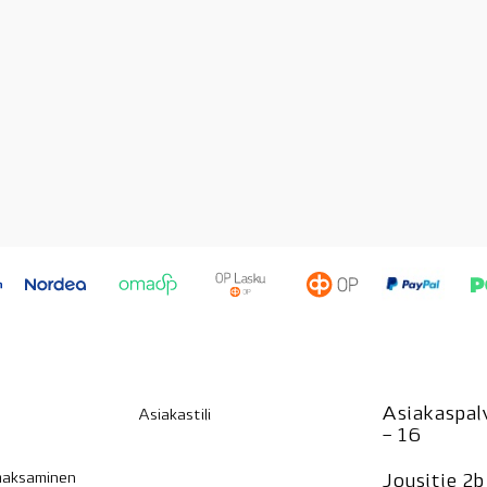
Asiakaspalv
Asiakastili
– 16
 maksaminen
Jousitie 2b