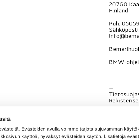
20760 Kaa
Finland
Puh:
0505
Sähköposti
info@bemar
Bemarihuol
BMW-ohjelm
—
Tietosuoja
Rekisteri
se
teitä
evästeitä. Evästeiden avulla voimme tarjota sujuvamman käyt
rkkosivun käyttöä, hyväksyt evästeiden käytön. Lisätietoja eväst