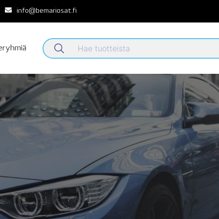
info@bemariosat.fi
teryhmiä