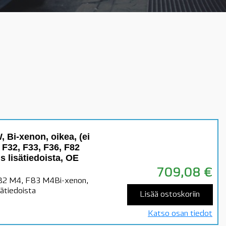
 Bi-xenon, oikea, (ei
′ F32, F33, F36, F82
 lisätiedoista, OE
709,08
€
F82 M4, F83 M4Bi-xenon,
sätiedoista
Lisää ostoskoriin
Katso osan tiedot