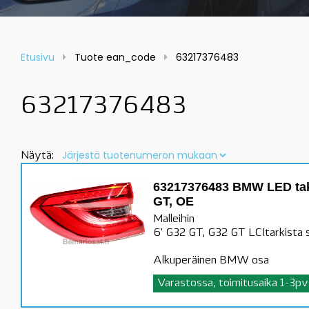
Etusivu
Tuote ean_code
63217376483
63217376483
Näytä:
63217376483 BMW LED taka
GT, OE
Malleihin
6' G32 GT, G32 GT LCItarkista s
Alkuperäinen BMW osa
Varastossa, toimitusaika 1-3pv