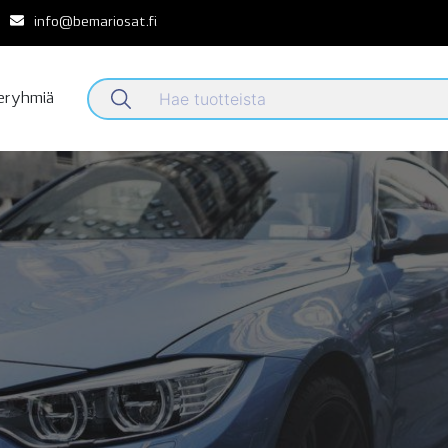
info@bemariosat.fi
teryhmiä