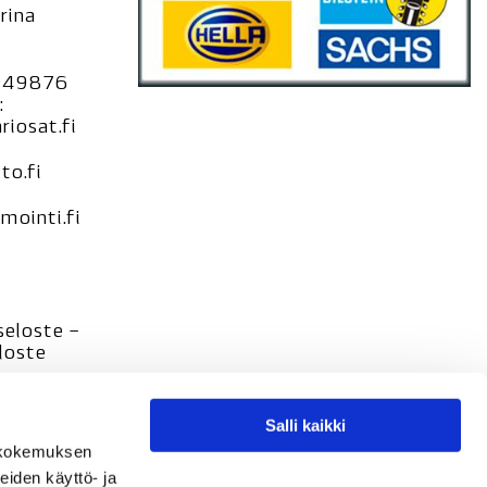
rina
949876
:
iosat.fi
to.fi
ointi.fi
seloste –
loste
Salli kaikki
tökokemuksen
eiden käyttö- ja