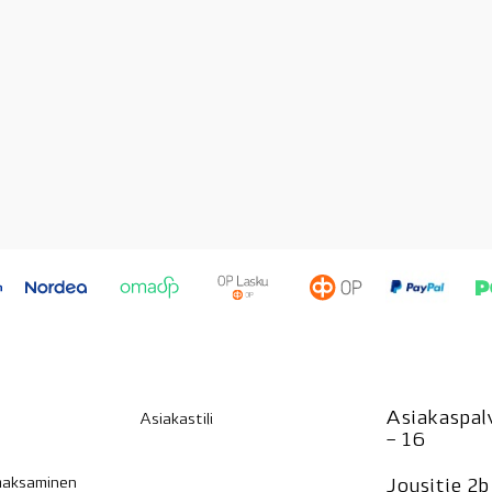
Asiakaspalv
Asiakastili
– 16
 maksaminen
Jousitie 2b