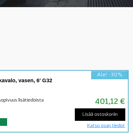
Ale! -30%
valo, vasen, 6′ G32
opivuus lisätiedoista
401,12
€
Lisää ostoskoriin
Katso osan tiedot