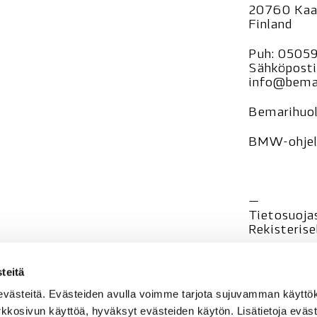
20760 Kaa
Finland
Puh:
0505
Sähköposti
info@bemar
Bemarihuol
BMW-ohjelm
—
Tietosuoja
Rekisteri
se
teitä
evästeitä. Evästeiden avulla voimme tarjota sujuvamman käyt
rkkosivun käyttöä, hyväksyt evästeiden käytön. Lisätietoja eväst