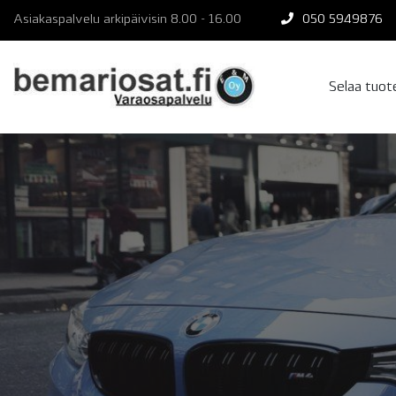
Skip
Asiakaspalvelu arkipäivisin 8.00 - 16.00
050 5949876
to
content
Selaa tuo